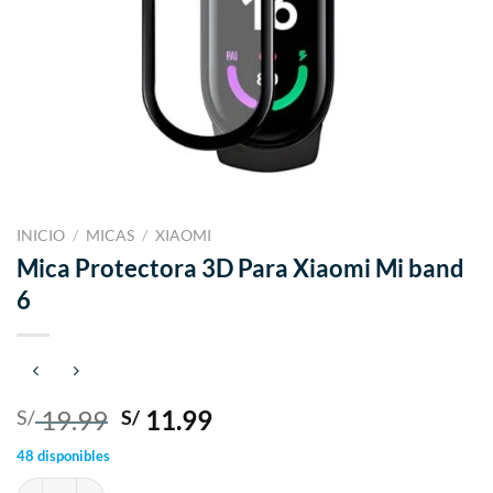
INICIO
/
MICAS
/
XIAOMI
Mica Protectora 3D Para Xiaomi Mi band
6
El
El
19.99
11.99
S/
S/
precio
precio
48 disponibles
original
actual
Mica Protectora 3D Para Xiaomi Mi band 6 cantidad