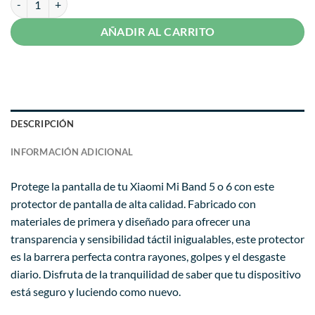
era:
es:
S/ 19.99.
S/ 11.99.
AÑADIR AL CARRITO
DESCRIPCIÓN
INFORMACIÓN ADICIONAL
Protege la pantalla de tu Xiaomi Mi Band 5 o 6 con este
protector de pantalla de alta calidad. Fabricado con
materiales de primera y diseñado para ofrecer una
transparencia y sensibilidad táctil inigualables, este protector
es la barrera perfecta contra rayones, golpes y el desgaste
diario. Disfruta de la tranquilidad de saber que tu dispositivo
está seguro y luciendo como nuevo.