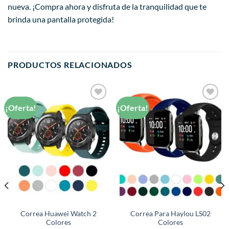
nueva. ¡Compra ahora y disfruta de la tranquilidad que te
brinda una pantalla protegida!
PRODUCTOS RELACIONADOS
¡Oferta!
¡Oferta!
Añadir
Añadir
a la
a la
lista de
lista de
deseos
deseos
Correa Huawei Watch 2
Correa Para Haylou LS02
Colores
Colores