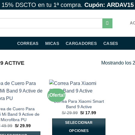
15% DSCTO en tu 1ª compra.
Cupón: ARDAV15
AC
CORREAS
MICAS
CARGADORES
CASES
9 ACTIVE
Mostrando los 2
¡Oferta!
Añadir
Añadir
a la
a la
Correa Para Xiaomi Smart
lista de
lista de
Band 9 Active
rea de Cuero Para
deseos
deseos
El
El
S/
29.99
S/
17.99
 Mi Band 9 Active de
precio
precio
Microfibra PU
original
actual
SELECCIONAR
era:
es:
El
El
/
49.99
S/
29.99
S/ 29.99.
S/ 17.99.
precio
precio
OPCIONES
original
actual