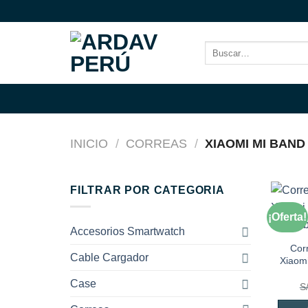
Saltar
al
contenido
Buscar
por:
INICIO
/
CORREAS
/
XIAOMI MI BAND 
FILTRAR POR CATEGORIA
¡Oferta!
Accesorios Smartwatch
Cor
Cable Cargador
Xiaomi
Case
S