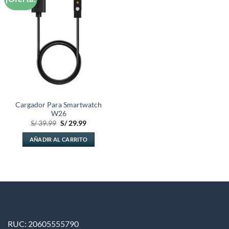
a la
lista de
deseos
Cargador Para Smartwatch
W26
El
El
S/
39.99
S/
29.99
precio
precio
original
actual
AÑADIR AL CARRITO
era:
es:
S/ 39.99.
S/ 29.99.
RUC: 20605555790