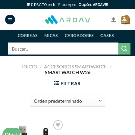
Saltar
15% DSCTO en tu 1ª compra.
Cupón: ARDAV15
al
contenido
CORREAS
MICAS
CARGADORES
CASES
Buscar
por:
INICIO
/
ACCESORIOS SMARTWATCH
/
SMARTWATCH W26
FILTRAR
¡Oferta!
Añadir