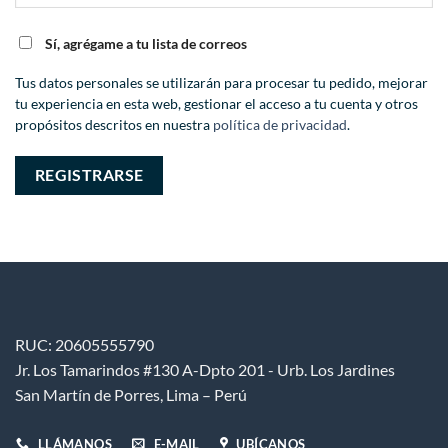
Sí, agrégame a tu lista de correos
Tus datos personales se utilizarán para procesar tu pedido, mejorar
tu experiencia en esta web, gestionar el acceso a tu cuenta y otros
propósitos descritos en nuestra
política de privacidad
.
REGISTRARSE
RUC: 20605555790
Jr. Los Tamarindos #130 A-Dpto 201 - Urb. Los Jardines
San Martín de Porres, Lima – Perú
LLÁMANOS
E-MAIL
UBÍCANOS