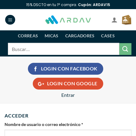
Saltar
15% DSCTO en tu 1ª compra.
Cupón: ARDAV15
al
contenido
CORREAS
MICAS
CARGADORES
CASES
Buscar
por:
LOGIN CON
FACEBOOK
LOGIN CON
GOOGLE
Entrar
ACCEDER
Obligatorio
Nombre de usuario o correo electrónico
*