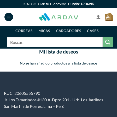
Saltar
15% DSCTO en tu 1ª compra.
Cupón: ARDAV15
al
contenido
CORREAS
MICAS
CARGADORES
CASES
Buscar
por:
Mi lista de deseos
No se han añadido productos a la lista de deseos
RUC: 20605555790
Jr. Los Tamarindos #130 A-Dpto 201 - Urb. Los Jardines
San Martín de Porres, Lima – Perú