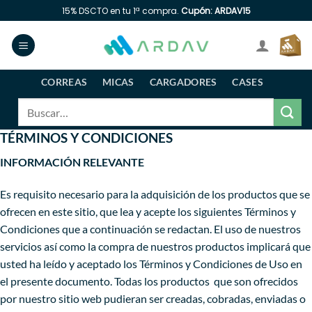
Saltar
15% DSCTO en tu 1ª compra.
Cupón: ARDAV15
al
contenido
CORREAS
MICAS
CARGADORES
CASES
Buscar
por:
TÉRMINOS Y CONDICIONES
INFORMACIÓN RELEVANTE
Es requisito necesario para la adquisición de los productos que se
ofrecen en este sitio, que lea y acepte los siguientes Términos y
Condiciones que a continuación se redactan. El uso de nuestros
servicios así como la compra de nuestros productos implicará que
usted ha leído y aceptado los Términos y Condiciones de Uso en
el presente documento. Todas los productos que son ofrecidos
por nuestro sitio web pudieran ser creadas, cobradas, enviadas o