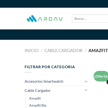
Saltar
al
contenido
Buscar
por:
INICIO
/
CABLE CARGADOR
/
AMAZFIT 
FILTRAR POR CATEGORIA
¡Oferta
Accesorios Smartwatch
Cable Cargador
Amazfit
Amazfit Bip