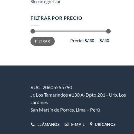
Sin categorizar
FILTRAR POR PRECIO
Precio
Precio
Precio:
S/ 30
—
S/ 40
FILTRAR
mínimo
máximo
RUC: 20605555790
Jr. Los Tamarindos #130 A-Dpto 201 - Urb. Los
Jardines
San Martín de Porres, Lima – Perú
LLÁMANOS
E-MAIL
UBÍCANOS