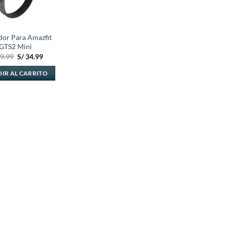
dor Para Amazfit
GTS2 Mini
El
El
9.99
S/
34.99
precio
precio
original
actual
IR AL CARRITO
era:
es:
S/ 49.99.
S/ 34.99.