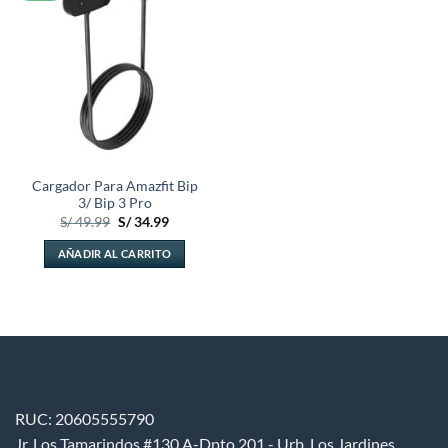
lista de
deseos
Cargador Para Amazfit Bip
3/ Bip 3 Pro
El
El
S/
49.99
S/
34.99
precio
precio
original
actual
AÑADIR AL CARRITO
era:
es:
S/ 49.99.
S/ 34.99.
RUC: 20605555790
Jr. Los Tamarindos #130 A-Dpto 201 - Urb. Los Jardines