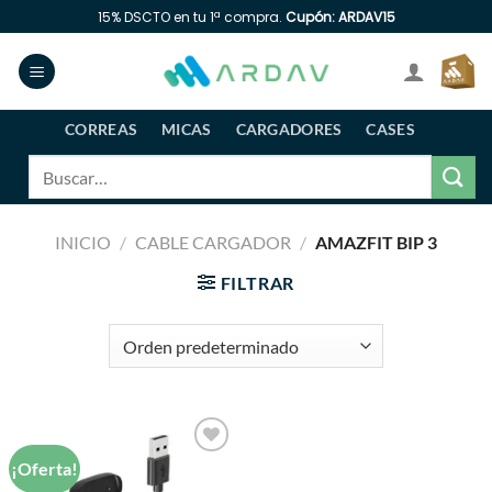
Saltar
15% DSCTO en tu 1ª compra.
Cupón: ARDAV15
al
contenido
CORREAS
MICAS
CARGADORES
CASES
Buscar
por:
INICIO
/
CABLE CARGADOR
/
AMAZFIT BIP 3
FILTRAR
¡Oferta!
Añadir
a la