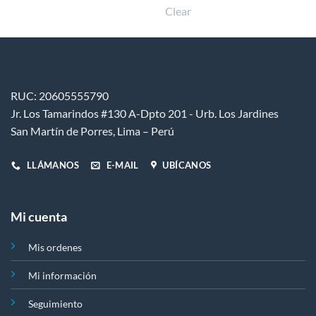
Clear
Las
opciones
se
pueden
elegir
en
RUC: 20605555790
la
Jr. Los Tamarindos #130 A-Dpto 201 - Urb. Los Jardines
página
de
San Martín de Porres, Lima – Perú
producto
LLÁMANOS
E-MAIL
UBÍCANOS
Mi cuenta
Mis ordenes
Mi información
Seguimiento