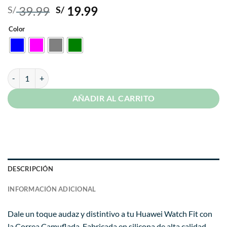
El
El
39.99
19.99
S/
S/
precio
precio
Color
original
actual
era:
es:
S/ 39.99.
S/ 19.99.
Correa Para Huawei Watch Fit Camuflado cantidad
AÑADIR AL CARRITO
DESCRIPCIÓN
INFORMACIÓN ADICIONAL
Dale un toque audaz y distintivo a tu Huawei Watch Fit con
la Correa Camuflada. Fabricada en silicona de alta calidad,