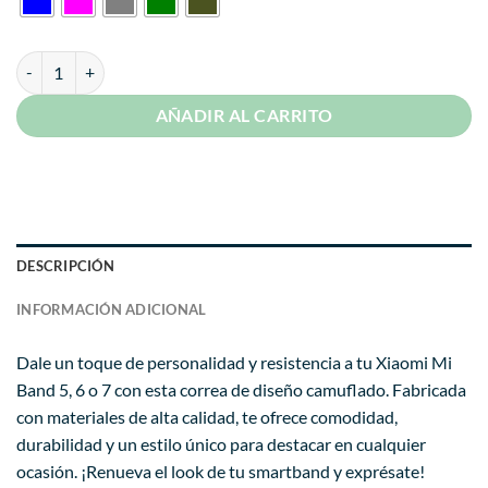
era:
es:
S/ 29.99.
S/ 16.99.
Correa Para Xiaomi Mi Band 5 y 6 Camuflado Transparente Diseño ca
AÑADIR AL CARRITO
DESCRIPCIÓN
INFORMACIÓN ADICIONAL
Dale un toque de personalidad y resistencia a tu Xiaomi Mi
Band 5, 6 o 7 con esta correa de diseño camuflado. Fabricada
con materiales de alta calidad, te ofrece comodidad,
durabilidad y un estilo único para destacar en cualquier
ocasión. ¡Renueva el look de tu smartband y exprésate!