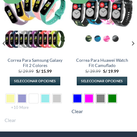
a la
a la
lista de
lista de
deseos
deseos
Correa Para Samsung Galaxy
Correa Para Huawei Watch
Fit 2 Colores
Fit Camuflado
El
El
El
El
S/
29.99
S/
15.99
S/
39.99
S/
19.99
precio
precio
precio
precio
original
actual
original
actual
SELECCIONAR OPCIONES
SELECCIONAR OPCIONES
era:
es:
era:
es:
.
S/ 29.99.
S/ 15.99.
S/ 39.99.
S/ 19.99.
Este
Este
producto
producto
tiene
tiene
múltiples
múltiples
+10 More
Clear
variantes.
variantes.
Clear
Las
Las
opciones
opciones
se
se