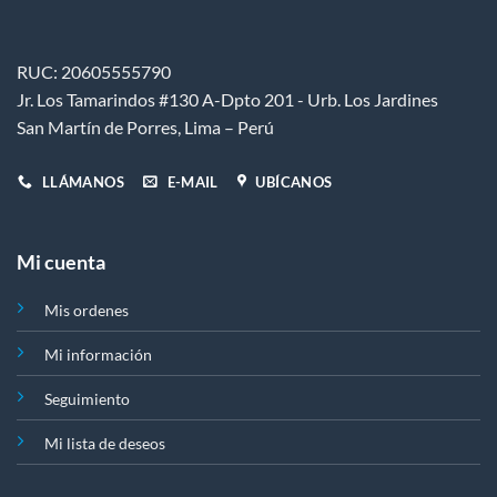
pueden
pueden
elegir
elegir
en
en
RUC: 20605555790
la
la
Jr. Los Tamarindos #130 A-Dpto 201 - Urb. Los Jardines
página
página
de
de
San Martín de Porres, Lima – Perú
producto
producto
LLÁMANOS
E-MAIL
UBÍCANOS
Mi cuenta
Mis ordenes
Mi información
Seguimiento
Mi lista de deseos