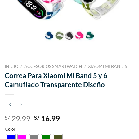
INICIO
/
ACCESORIOS SMARTWATCH
/
XIAOMI MI BAND 5
Correa Para Xiaomi Mi Band 5 y 6
Camuflado Transparente Diseño
El
El
29.99
16.99
S/
S/
precio
precio
Color
original
actual