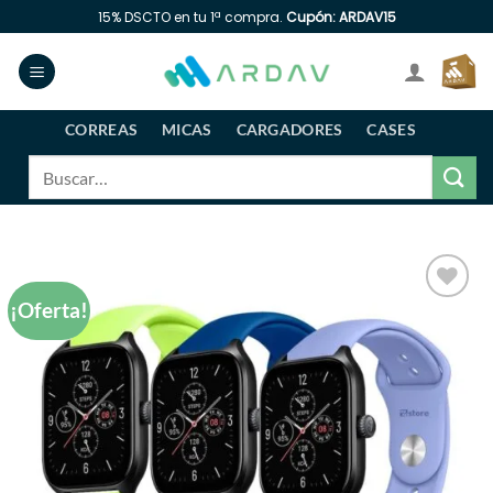
Saltar
15% DSCTO en tu 1ª compra.
Cupón: ARDAV15
al
contenido
CORREAS
MICAS
CARGADORES
CASES
Buscar
por:
¡Oferta!
Añadir
a la
lista
de
deseos