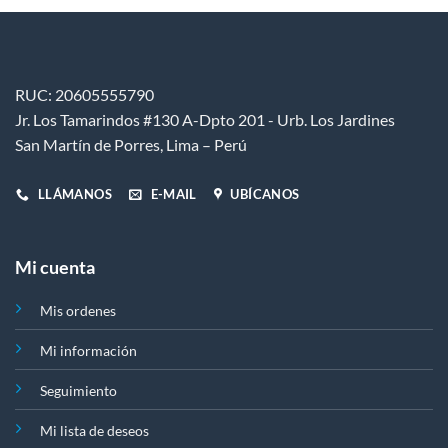
se
pueden
elegir
en
RUC: 20605555790
la
Jr. Los Tamarindos #130 A-Dpto 201 - Urb. Los Jardines
página
de
San Martín de Porres, Lima – Perú
producto
LLÁMANOS
E-MAIL
UBÍCANOS
Mi cuenta
Mis ordenes
Mi información
Seguimiento
Mi lista de deseos