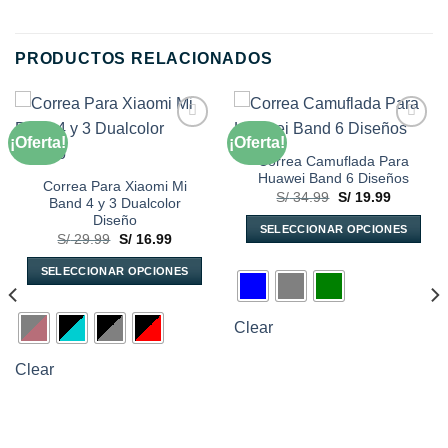
PRODUCTOS RELACIONADOS
¡Oferta!
¡Oferta!
Añadir
Añadir
a la
a la
Correa Camuflada Para
lista de
lista de
Huawei Band 6 Diseños
deseos
deseos
Correa Para Xiaomi Mi
El
El
S/
34.99
S/
19.99
Band 4 y 3 Dualcolor
precio
precio
Diseño
original
actual
SELECCIONAR OPCIONES
era:
es:
El
El
S/
29.99
S/
16.99
S/ 34.99.
S/ 19.99.
precio
precio
Este
original
actual
SELECCIONAR OPCIONES
producto
era:
es:
S/ 29.99.
S/ 16.99.
Este
tiene
producto
múltiples
Clear
tiene
variantes.
múltiples
Las
Clear
variantes.
opciones
Las
se
opciones
pueden
9.
se
elegir