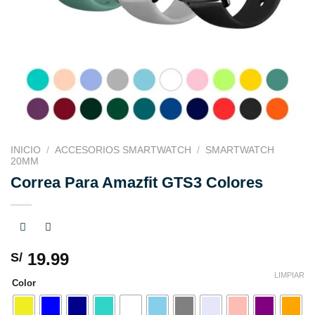
INICIO
/
ACCESORIOS SMARTWATCH
/
SMARTWATCH
20MM
Correa Para Amazfit GTS3 Colores
19.99
S/
LIMPIAR
Color