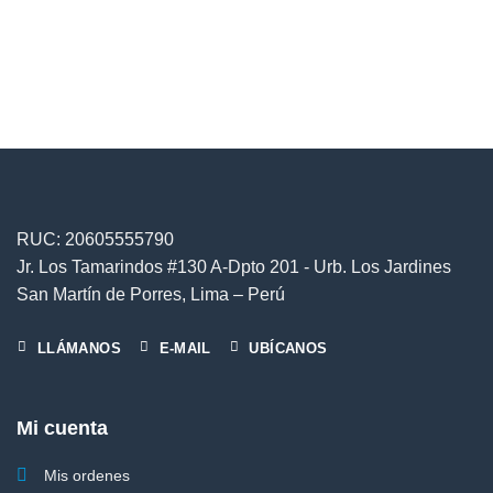
pueden
en
elegir
la
en
página
la
de
página
producto
de
producto
RUC: 20605555790
Jr. Los Tamarindos #130 A-Dpto 201 - Urb. Los Jardines
San Martín de Porres, Lima – Perú
LLÁMANOS
E-MAIL
UBÍCANOS
Mi cuenta
Mis ordenes