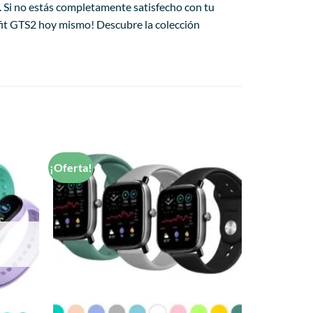
n. Si no estás completamente satisfecho con tu
zfit GTS2 hoy mismo! Descubre la colección
¡Oferta!
Añadir
Añadir
a la
a la
lista de
lista de
deseos
deseos