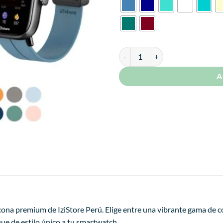
Correa Para Amazfit GTS2 Broche
A
cona premium de IziStore Perú. Elige entre una vibrante gama de c
ue de estilo único a tu smartwatch.