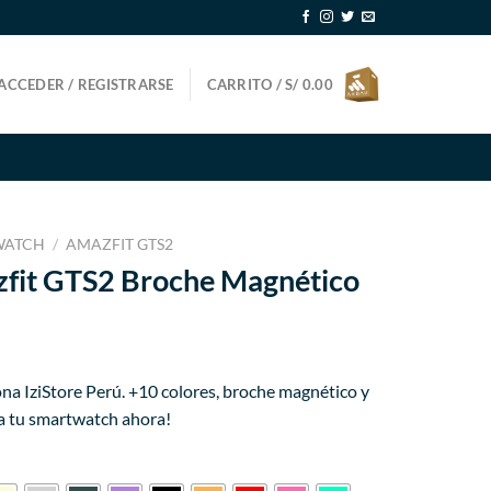
ACCEDER / REGISTRARSE
CARRITO /
S/
0.00
WATCH
/
AMAZFIT GTS2
zfit GTS2 Broche Magnético
ecio
na IziStore Perú. +10 colores, broche magnético y
tual
 a tu smartwatch ahora!
24.99.