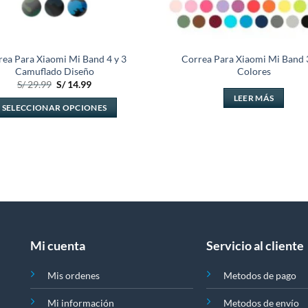
rea Para Xiaomi Mi Band 4 y 3
Correa Para Xiaomi Mi Band 3
Camuflado Diseño
Colores
El
El
S/
29.99
S/
14.99
precio
precio
LEER MÁS
original
actual
SELECCIONAR OPCIONES
era:
es:
S/ 29.99.
S/ 14.99.
Este
producto
tiene
múltiples
variantes.
Las
opciones
se
Mi cuenta
Servicio al cliente
pueden
elegir
Mis ordenes
Metodos de pago
en
la
Mi información
Metodos de envío