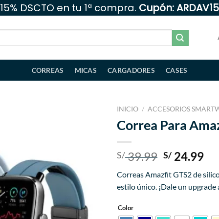
15% DSCTO en tu 1ª compra.
Cupón: ARDAV15
CORREAS
MICAS
CARGADORES
CASES
INICIO
/
ACCESORIOS SMART
Correa Para Ama
Añadir
a la
lista
El
El
39.99
24.99
S/
S/
de
precio
pr
deseos
Correas Amazfit GTS2 de silico
original
ac
estilo único. ¡Dale un upgrade
era:
es:
S/ 39.99.
S/ 
Color