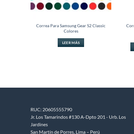
h S1 Active
Correa Para Samsung Gear S2 Classic
Cor
Colores
LEER MÁS
RUC: 20605555790
Jr. Los Tamarindos #130 A-Dpto 201 - Urb. Los
Jardines
San Martín de Porres, Lima – Perú