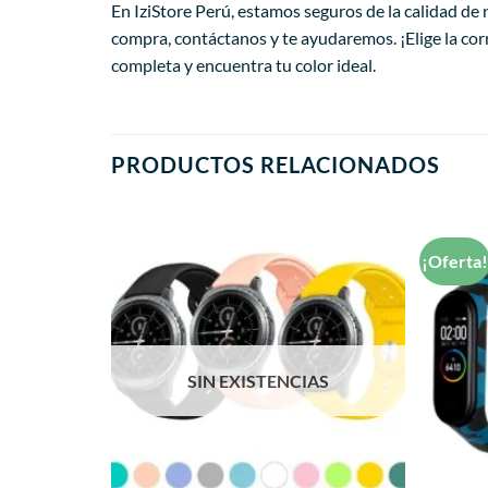
En IziStore Perú, estamos seguros de la calidad de
compra, contáctanos y te ayudaremos. ¡Elige la cor
completa y encuentra tu color ideal.
PRODUCTOS RELACIONADOS
¡Oferta
Añadir
Añadir
a la
a la
lista de
lista de
deseos
deseos
AS
SIN EXISTENCIAS