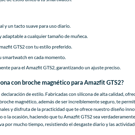
l y un tacto suave para uso diario.
l y adaptable a cualquier tamaño de muñeca.
azfit GTS2 con tu estilo preferido.
 tu smartwatch en cada momento.
nte para el Amazfit GTS2, garantizando un ajuste preciso.
licona con broche magnético para Amazfit GTS2?
 declaración de estilo. Fabricadas con silicona de alta calidad, 
 El broche magnético, además de ser increíblemente seguro, te perm
onales y disfruta de la practicidad que te ofrece nuestro diseño inn
imo o la ocasión, haciendo que tu Amazfit GTS2 sea verdaderamente
a por mucho tiempo, resistiendo el desgaste diario y las actividad