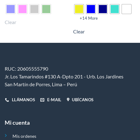
producto
producto
tiene
tiene
múltiples
múltiples
+14 More
Clear
variantes.
variantes.
Clear
Las
Las
opciones
opciones
se
se
pueden
pueden
elegir
elegir
en
en
RUC: 20605555790
la
la
Jr. Los Tamarindos #130 A-Dpto 201 - Urb. Los Jardines
página
página
de
de
San Martín de Porres, Lima – Perú
producto
producto
LLÁMANOS
E-MAIL
UBÍCANOS
Mi cuenta
Mis ordenes