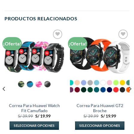
PRODUCTOS RELACIONADOS
¡Oferta!
¡Oferta!
Añadir
Añadir
a la
a la
lista de
lista de
deseos
deseos
Correa Para Huawei Watch
Correa Para Huawei GT2
Fit Camuflado
Broche
El
El
El
El
S/
39.99
S/
19.99
S/
39.99
S/
19.99
precio
precio
precio
precio
original
actual
original
actual
SELECCIONAR OPCIONES
SELECCIONAR OPCIONES
era:
es:
era:
es:
.
S/ 39.99.
S/ 19.99.
S/ 39.99.
S/ 19.99.
Este
Este