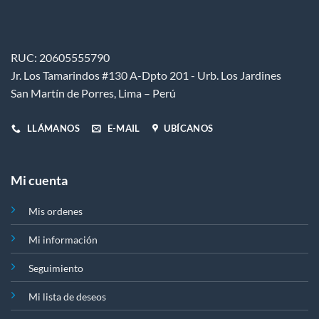
se
se
pueden
pueden
elegir
elegir
en
en
RUC: 20605555790
la
la
Jr. Los Tamarindos #130 A-Dpto 201 - Urb. Los Jardines
página
página
de
de
San Martín de Porres, Lima – Perú
producto
producto
LLÁMANOS
E-MAIL
UBÍCANOS
Mi cuenta
Mis ordenes
Mi información
Seguimiento
Mi lista de deseos