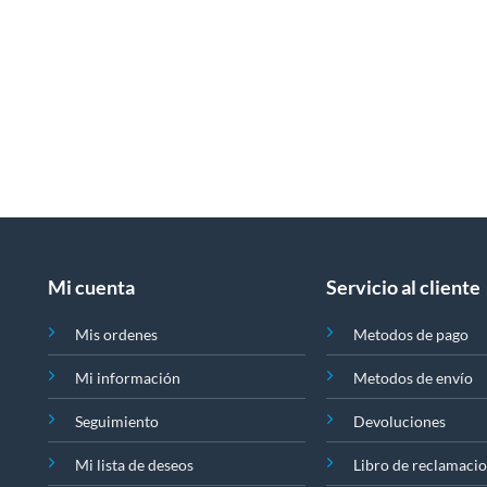
en
en
la
la
página
página
de
de
producto
producto
Mi cuenta
Servicio al cliente
Mis ordenes
Metodos de pago
Mi información
Metodos de envío
Seguimiento
Devoluciones
Mi lista de deseos
Libro de reclamaci