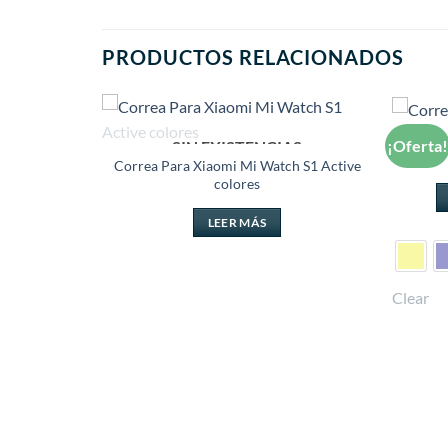
PRODUCTOS RELACIONADOS
Cor
¡Oferta
SIN EXISTENCIAS
Añadir
Añadir
a la
a la
Correa Para Xiaomi Mi Watch S1 Active
lista de
lista de
colores
deseos
deseos
LEER MÁS
Clear
ple Watch