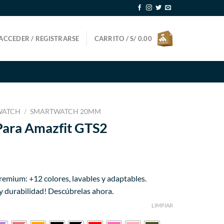
ACCEDER / REGISTRARSE
CARRITO /
S/
0.00
WATCH
/
SMARTWATCH 20MM
Para Amazfit GTS2
ecio
emium: +12 colores, lavables y adaptables.
tual
 y durabilidad! Descúbrelas ahora.
27.99.
LIMPIAR