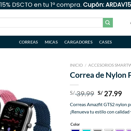
15% DSCTO en tu 1ª compra.
Cupón: ARDAV15
CORREAS
MICAS
CARGADORES
CASES
INICIO
/
ACCESORIOS SMART
Correa de Nylon 
Añadir
a la
lista
El
El
39.99
27.99
S/
S/
de
precio
pr
deseos
Correas Amazfit GTS2 nylon pr
original
ac
¡Renueva tu estilo con calidad
era:
es:
S/ 39.99.
S/ 
Color