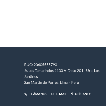
Mágnetico
El
9
precio
actual
ONES
es:
.
S/ 39.99.
o
+4 More
s
.
s
RUC: 20605555790
Jr. Los Tamarindos #130 A-Dpto 201 - Urb. Los
Jardines
San Martín de Porres, Lima – Perú
LLÁMANOS
E-MAIL
UBÍCANOS
o