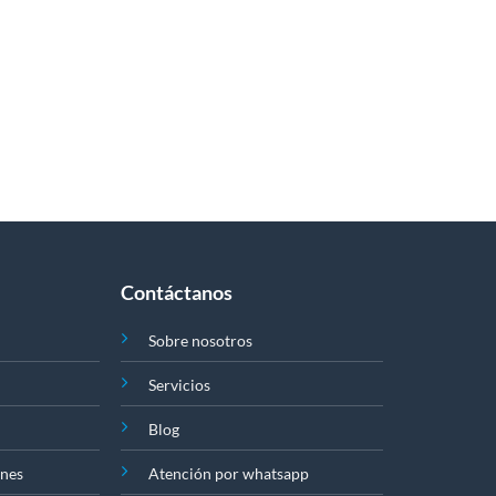
elegir
en
la
página
de
producto
Contáctanos
Sobre nosotros
Servicios
Blog
ones
Atención por whatsapp