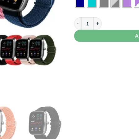
Correa de Nylon Para Amazfit GT
A