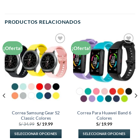
PRODUCTOS RELACIONADOS
¡Oferta!
¡Oferta!
Añadir
Añadir
a la
a la
lista de
lista de
deseos
deseos
Correa Samsung Gear S2
Correa Para Huawei Band 6
Classic Colores
Colores
El
El
S/
34.99
S/
19.99
S/
19.99
precio
precio
original
actual
SELECCIONAR OPCIONES
SELECCIONAR OPCIONES
era:
es:
S/ 34.99.
S/ 19.99.