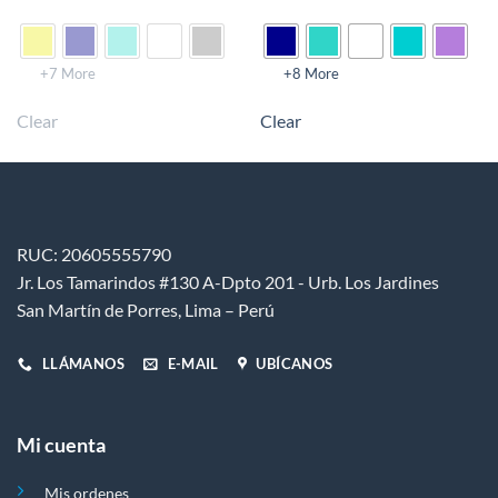
Este
Este
.
producto
producto
tiene
tiene
múltiples
múltiples
+7 More
+8 More
variantes.
variantes.
Clear
Clear
Las
Las
opciones
opciones
se
se
pueden
pueden
elegir
elegir
en
en
RUC: 20605555790
la
la
Jr. Los Tamarindos #130 A-Dpto 201 - Urb. Los Jardines
página
página
de
de
San Martín de Porres, Lima – Perú
producto
producto
LLÁMANOS
E-MAIL
UBÍCANOS
Mi cuenta
Mis ordenes