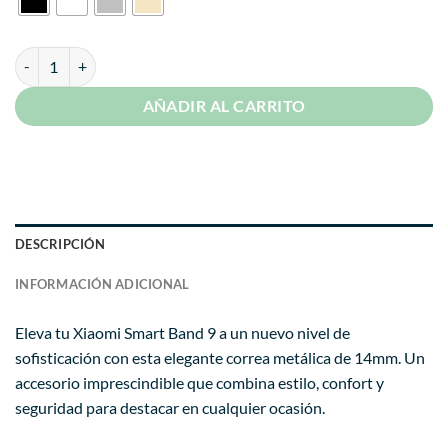
era:
es:
S/ 44.99.
S/ 29.99.
Correa de Metal Para Xiaomi Smartband 9 Broche Magnético cantida
AÑADIR AL CARRITO
DESCRIPCIÓN
INFORMACIÓN ADICIONAL
Eleva tu Xiaomi Smart Band 9 a un nuevo nivel de
sofisticación con esta elegante correa metálica de 14mm. Un
accesorio imprescindible que combina estilo, confort y
seguridad para destacar en cualquier ocasión.