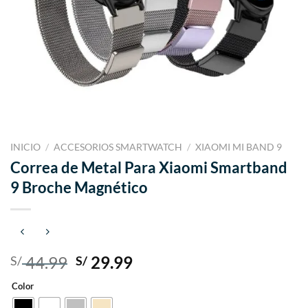
INICIO
/
ACCESORIOS SMARTWATCH
/
XIAOMI MI BAND 9
Correa de Metal Para Xiaomi Smartband
9 Broche Magnético
El
El
44.99
29.99
S/
S/
precio
precio
Color
original
actual