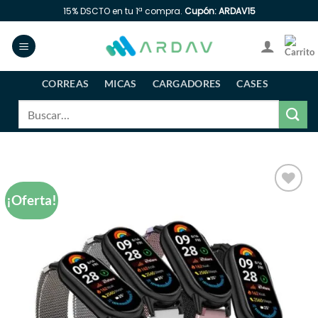
Saltar
15% DSCTO en tu 1ª compra.
Cupón: ARDAV15
al
contenido
CORREAS
MICAS
CARGADORES
CASES
Buscar
por:
¡Oferta!
Añadir
a la
lista
de
deseos