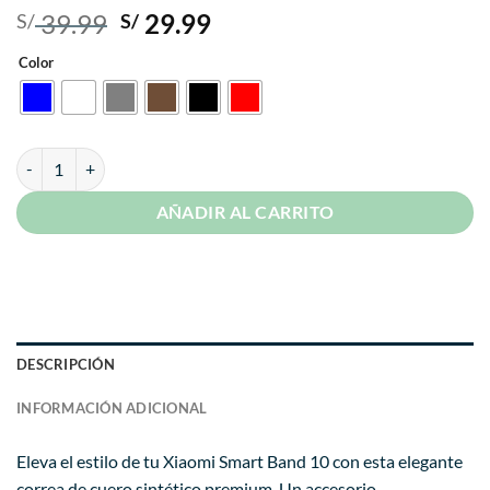
El
El
39.99
29.99
S/
S/
precio
precio
Color
original
actual
era:
es:
S/ 39.99.
S/ 29.99.
Correa de Cuero Para Xiaomi Mi Band 10 cantidad
AÑADIR AL CARRITO
DESCRIPCIÓN
INFORMACIÓN ADICIONAL
Eleva el estilo de tu Xiaomi Smart Band 10 con esta elegante
correa de cuero sintético premium. Un accesorio