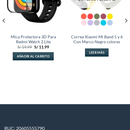
Mica Protectora 3D Para
Correa Xiaomi Mi Band 5 y 6
Redmi Watch 2 Lite
Con Marco Negro colores
El
El
S/
19.99
S/
11.99
precio
precio
LEER MÁS
original
actual
AÑADIR AL CARRITO
era:
es:
.
S/ 19.99.
S/ 11.99.
RUC: 20605555790