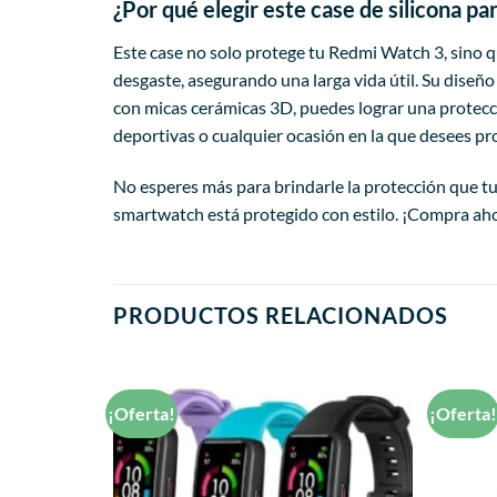
¿Por qué elegir este case de silicona p
Este case no solo protege tu Redmi Watch 3, sino qu
desgaste, asegurando una larga vida útil. Su diseño
con micas cerámicas 3D, puedes lograr una protecció
deportivas o cualquier ocasión en la que desees pro
No esperes más para brindarle la protección que tu
smartwatch está protegido con estilo. ¡Compra ahor
PRODUCTOS RELACIONADOS
¡Oferta!
¡Oferta
Añadir
Añadir
a la
a la
lista de
lista de
deseos
deseos