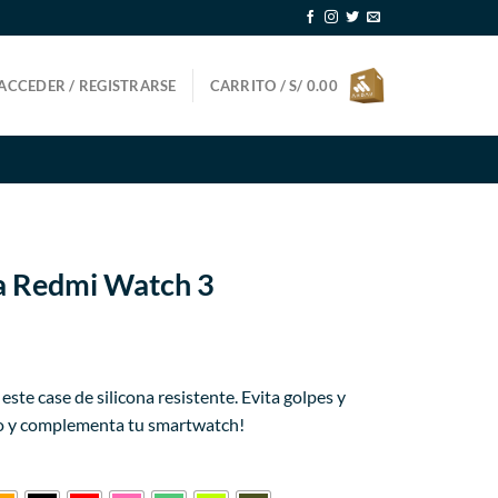
ACCEDER / REGISTRARSE
CARRITO /
S/
0.00
ra Redmi Watch 3
ecio
ste case de silicona resistente. Evita golpes y
tual
ito y complementa tu smartwatch!
11.99.