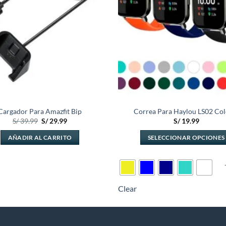
Cargador Para Amazfit Bip
Correa Para Haylou LS02 Col
El
El
S/
39.99
S/
29.99
S/
19.99
precio
precio
original
actual
AÑADIR AL CARRITO
SELECCIONAR OPCIONES
era:
es:
S/ 39.99.
S/ 29.99.
Este
producto
tiene
múltiples
Clear
variantes.
Las
opciones