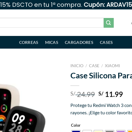
15% DSCTO en tu 1ª compra.
Cupón: ARDAV15
CORREAS
MICAS
CARGADORES
CASES
INICIO
/
CASE
/
XIAOMI
Case Silicona Pa
Añadir
a la
lista
El
El
24.99
11.99
S/
S/
de
precio
pr
deseos
Protege tu Redmi Watch 3 con e
original
ac
rayones. ¡Elige tu color favor
era:
es:
S/ 24.99.
S/ 
Color