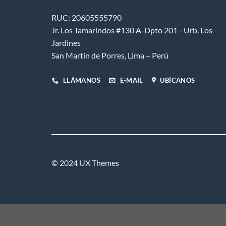
se
RUC: 20605555790
pueden
elegir
Jr. Los Tamarindos #130 A-Dpto 201 - Urb. Los
en
Jardines
la
San Martín de Porres, Lima – Perú
página
de
LLÁMANOS
E-MAIL
UBÍCANOS
o
producto
© 2024 UX Themes