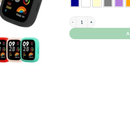
Case Silicona Para Redmi Watch 3
A