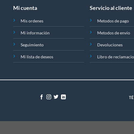
se
Mi cuenta
Servicio al cliente
pueden
elegir
Mis ordenes
Metodos de pago
en
la
Mi información
Metodos de envío
página
de
Seguimiento
Devoluciones
producto
Mi lista de deseos
Libro de reclamaci
TÉ