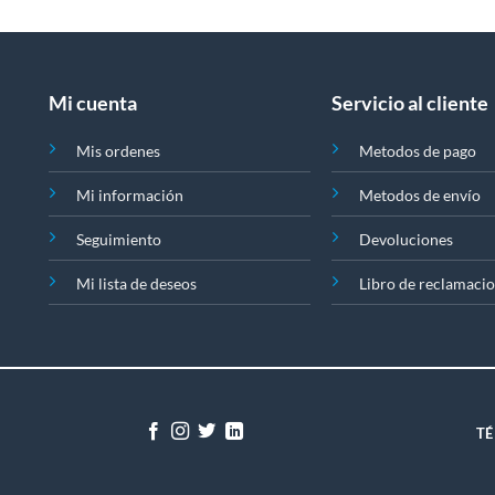
variantes.
Las
opciones
se
Mi cuenta
Servicio al cliente
pueden
elegir
Mis ordenes
Metodos de pago
en
la
Mi información
Metodos de envío
página
de
Seguimiento
Devoluciones
producto
Mi lista de deseos
Libro de reclamaci
TÉ