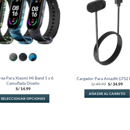
lista de
deseos
rea Para Xiaomi Mi Band 5 y 6
Cargador Para Amazfit GTS2 
Camuflada Diseño
El
El
S/
49.99
S/
34.99
precio
pre
S/
14.99
original
actu
AÑADIR AL CARRITO
era:
es:
SELECCIONAR OPCIONES
S/ 49.99.
S/ 3
Este
producto
tiene
múltiples