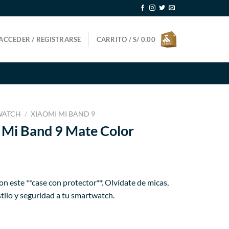
ACCEDER / REGISTRARSE
CARRITO /
S/
0.00
WATCH
/
XIAOMI MI BAND 9
 Mi Band 9 Mate Color
ecio
n este **case con protector**. Olvídate de micas,
tual
tilo y seguridad a tu smartwatch.
17.99.