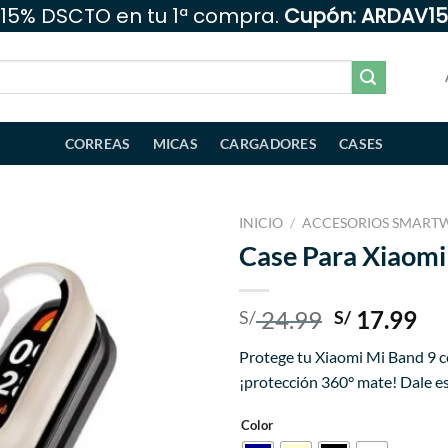
15% DSCTO en tu 1ª compra.
Cupón: ARDAV15
CORREAS
MICAS
CARGADORES
CASES
INICIO
/
ACCESORIOS SMART
Case Para Xiaomi
Añadir
a la
lista
El
El
24.99
17.99
S/
S/
de
precio
pr
deseos
Protege tu Xiaomi Mi Band 9 co
original
ac
¡protección 360° mate! Dale es
era:
es:
S/ 24.99.
S/ 
Color