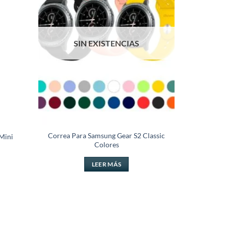
lista de
lista de
deseos
deseos
SIN EXISTENCIAS
Correa Para Samsung Gear S2 Classic
Mini
Colores
cio
al
LEER MÁS
4.99.