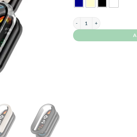
Case Para Xiaomi Mi Band 9 Mate
A