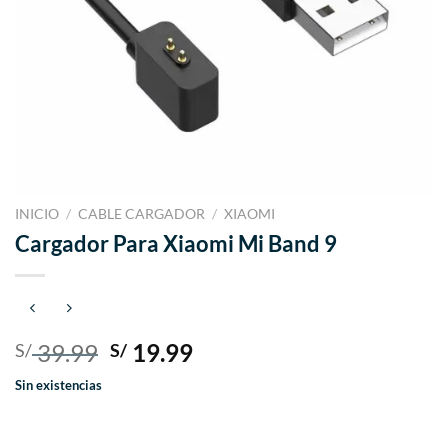
INICIO
/
CABLE CARGADOR
/
XIAOMI
Cargador Para Xiaomi Mi Band 9
El
El
39.99
19.99
S/
S/
precio
precio
Sin existencias
original
actual
era:
es:
S/ 39.99.
S/ 19.99.