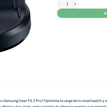
Cargador Para Samsung Gear Fit 
A
tu Samsung Gear Fit 2 Pro? Optimiza la carga de tu smartwatch y m
la oficina o tus viajes, este cargador te ofrece la energía que neces