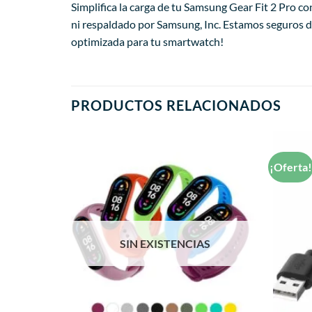
Simplifica la carga de tu Samsung Gear Fit 2 Pro c
ni respaldado por Samsung, Inc. Estamos seguros de
optimizada para tu smartwatch!
PRODUCTOS RELACIONADOS
¡Oferta
Añadir
Añadir
a la
a la
lista de
lista de
deseos
deseos
SIN EXISTENCIAS