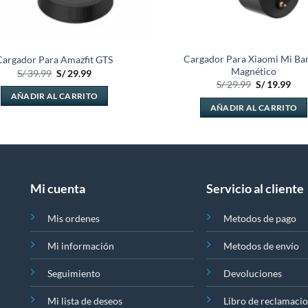
Cargador Para Xiaomi Mi Ba
Cargador Para Amazfit GTS
Magnético
El
El
S/
39.99
S/
29.99
precio
precio
El
El
S/
29.99
S/
19.99
original
actual
precio
pre
AÑADIR AL CARRITO
era:
es:
original
actu
AÑADIR AL CARRITO
S/ 39.99.
S/ 29.99.
era:
es:
S/ 29.99.
S/ 1
Mi cuenta
Servicio al cliente
Mis ordenes
Metodos de pago
Mi información
Metodos de envío
Seguimiento
Devoluciones
Mi lista de deseos
Libro de reclamaci