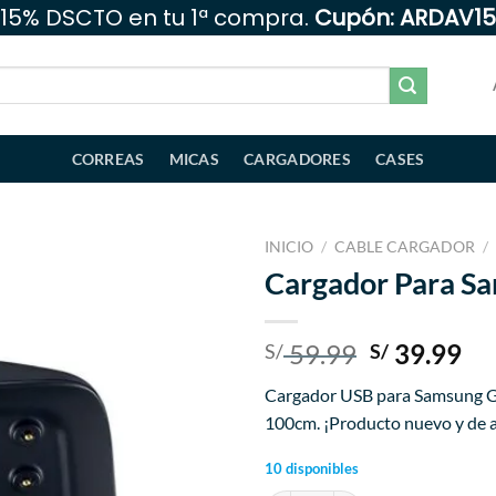
15% DSCTO en tu 1ª compra.
Cupón: ARDAV15
CORREAS
MICAS
CARGADORES
CASES
INICIO
/
CABLE CARGADOR
/
Cargador Para Sa
Añadir
a la
lista
El
El
59.99
39.99
S/
S/
de
precio
pr
deseos
Cargador USB para Samsung Gear
original
ac
100cm. ¡Producto nuevo y de al
era:
es:
S/ 59.99.
S/ 
10 disponibles