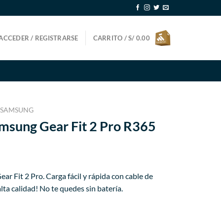
ACCEDER / REGISTRARSE
CARRITO /
S/
0.00
SAMSUNG
msung Gear Fit 2 Pro R365
ecio
 Fit 2 Pro. Carga fácil y rápida con cable de
tual
ta calidad! No te quedes sin batería.
39.99.