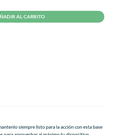
2 Pro R365 cantidad
ÑADIR AL CARRITO
antenlo siempre listo para la acción con esta base
itas para aprovechar al máximo tu dispositivo.