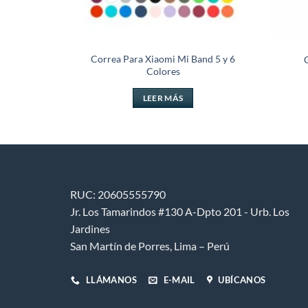
axy Watch 3
Correa Para Xiaomi Mi Band 5 y 6
Colores
El
9
precio
LEER MÁS
actual
TO
es:
.
S/ 39.99.
RUC: 20605555790
Jr. Los Tamarindos #130 A-Dpto 201 - Urb. Los
Jardines
San Martín de Porres, Lima – Perú
LLÁMANOS
E-MAIL
UBÍCANOS