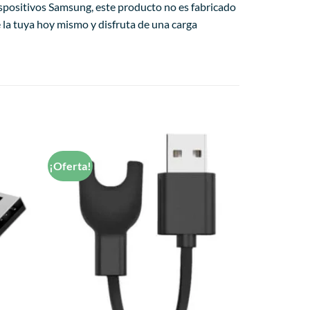
dispositivos Samsung, este producto no es fabricado
 la tuya hoy mismo y disfruta de una carga
¡Oferta!
Añadir
Añadir
a la
a la
lista de
lista de
deseos
deseos