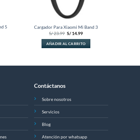
nd 5
Cargador Para Xiaomi Mi Band 3
El
El
S/
23.99
S/
14.99
precio
precio
original
actual
cio
AÑADIR AL CARRITO
era:
es:
al
S/ 23.99.
S/ 14.99.
9.99.
Contáctanos
Sobre nosotros
Servicios
Blog
ones
Atención por whatsapp