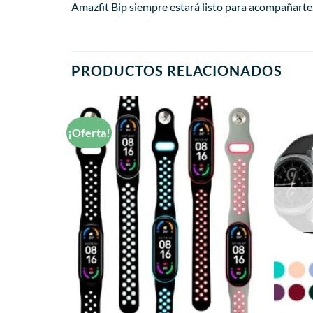
Amazfit Bip siempre estará listo para acompañarte
PRODUCTOS RELACIONADOS
¡Oferta!
Añadir
Añadir
a la
a la
lista de
lista de
deseos
deseos