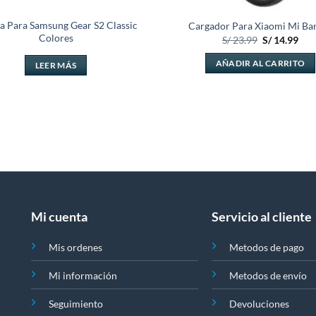
a Para Samsung Gear S2 Classic
Cargador Para Xiaomi Mi Ba
Colores
El
El
S/
23.99
S/
14.99
precio
pre
original
actu
AÑADIR AL CARRITO
LEER MÁS
era:
es:
S/ 23.99.
S/ 1
Mi cuenta
Servicio al cliente
Mis ordenes
Metodos de pago
Mi información
Metodos de envío
Seguimiento
Devoluciones