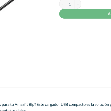
Cargador Para Amazfit Bip cantid
A
s para tu Amazfit Bip? Este cargador USB compacto es la solución
urante tus viajes.