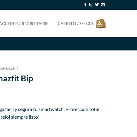
ACCEDER / REGISTRARSE
CARRITO /
S/
0.00
AMAZFIT
azfit Bip
ecio
ga fácil y segura tu smartwatch. Protección total
tual
reloj siempre listo!
29.99.