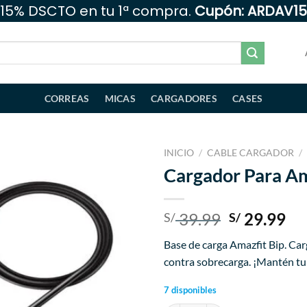
15% DSCTO en tu 1ª compra.
Cupón: ARDAV15
CORREAS
MICAS
CARGADORES
CASES
INICIO
/
CABLE CARGADOR
/
Cargador Para Am
Añadir
a la
lista
El
El
39.99
29.99
S/
S/
de
precio
pr
deseos
Base de carga Amazfit Bip. Car
original
ac
contra sobrecarga. ¡Mantén tu 
era:
es:
S/ 39.99.
S/ 
7 disponibles