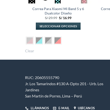
nd 4 y 3
Correa Para Xiaomi Mi Band 5 y 6
Corre
o
Dualcolor Diseño
El
El
El
9
S/
29.99
S/
16.99
precio
precio
precio
actual
original
actual
ONES
SELECCIONAR OPCIONES
es:
era:
es:
.
S/ 14.99.
S/ 29.99.
S/ 16.99.
Este
o
producto
tiene
s
múltiples
Clear
.
variantes.
Las
s
opciones
se
RUC: 20605555790
pueden
elegir
Jr. Los Tamarindos #130 A-Dpto 201 - Urb. Los
en
Jardines
la
San Martín de Porres, Lima – Perú
página
de
LLÁMANOS
E-MAIL
UBÍCANOS