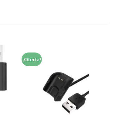
¡Oferta!
Añadir
Añadir
a la
a la
lista de
lista de
deseos
deseos