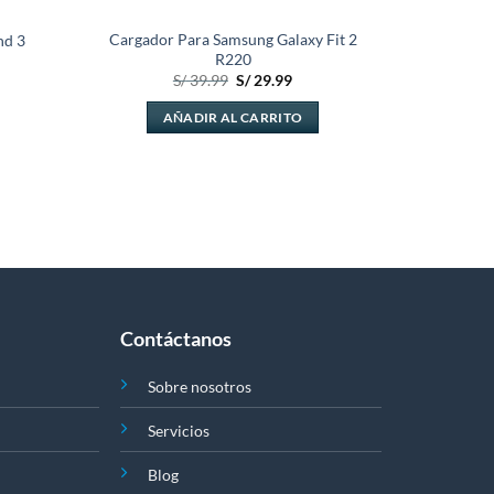
Cargador Para Samsung Galaxy Fit 2
nd 3
R220
cio
El
El
S/
39.99
S/
29.99
al
precio
precio
original
actual
AÑADIR AL CARRITO
4.99.
era:
es:
S/ 39.99.
S/ 29.99.
Contáctanos
Sobre nosotros
Servicios
Blog