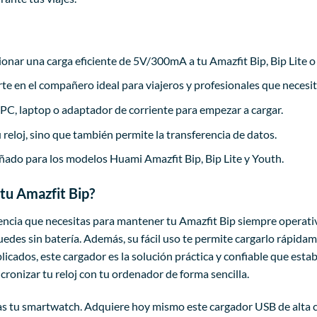
nar una carga eficiente de 5V/300mA a tu Amazfit Bip, Bip Lite o
e en el compañero ideal para viajeros y profesionales que necesitan
PC, laptop o adaptador de corriente para empezar a cargar.
 reloj, sino que también permite la transferencia de datos.
ado para los modelos Huami Amazfit Bip, Bip Lite y Youth.
 tu Amazfit Bip?
iencia que necesitas para mantener tu Amazfit Bip siempre operati
edes sin batería. Además, su fácil uso te permite cargarlo rápida
icados, este cargador es la solución práctica y confiable que est
ronizar tu reloj con tu ordenador de forma sencilla.
s tu smartwatch. Adquiere hoy mismo este cargador USB de alta cal