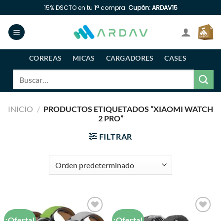
Saltar
15% DSCTO en tu 1ª compra.
Cupón: ARDAV15
al
contenido
CORREAS
MICAS
CARGADORES
CASES
Buscar
por:
INICIO
/
PRODUCTOS ETIQUETADOS “XIAOMI WATCH
2 PRO”
FILTRAR
¡Oferta!
¡Oferta!
Añadir
Añadir