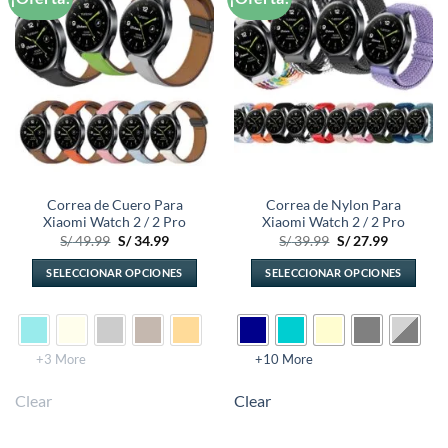
a la
a la
lista de
lista de
deseos
deseos
Correa de Cuero Para
Correa de Nylon Para
Xiaomi Watch 2 / 2 Pro
Xiaomi Watch 2 / 2 Pro
El
El
El
El
S/
49.99
S/
34.99
S/
39.99
S/
27.99
precio
precio
precio
precio
original
actual
original
actual
SELECCIONAR OPCIONES
SELECCIONAR OPCIONES
era:
es:
era:
es:
S/ 49.99.
S/ 34.99.
S/ 39.99.
S/ 27.99.
Este
Este
producto
producto
tiene
tiene
múltiples
múltiples
+3 More
+10 More
variantes.
variantes.
Clear
Clear
Las
Las
opciones
opciones
se
se