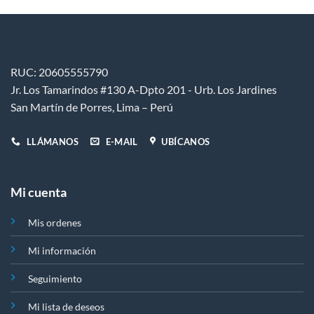
pueden
pueden
elegir
elegir
en
en
la
la
página
página
RUC: 20605555790
de
de
Jr. Los Tamarindos #130 A-Dpto 201 - Urb. Los Jardines
producto
producto
San Martín de Porres, Lima – Perú
LLÁMANOS
E-MAIL
UBÍCANOS
Mi cuenta
Mis ordenes
Mi información
Seguimiento
Mi lista de deseos