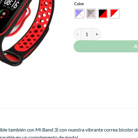
Color
Correa Para Xiaomi Mi Band 4 y 3
A
le también con Mi Band 3) con nuestra vibrante correa bicolor de 
 wearable en un complemento de moda!