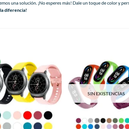
remos una solución. ¡No esperes más! Dale un toque de color y pe
a diferencia!
!
Añadir
a la
lista de
deseos
SIN EXISTENCIAS