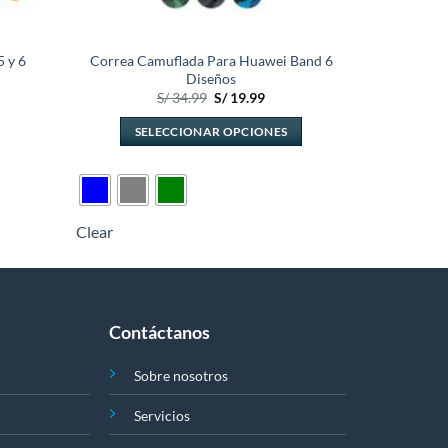
 y 6
Correa Camuflada Para Huawei Band 6
Diseños
El
El
S/
34.99
S/
19.99
precio
precio
original
actual
SELECCIONAR OPCIONES
era:
es:
S/ 34.99.
S/ 19.99.
Este
producto
tiene
múltiples
Clear
variantes.
Las
opciones
se
Contáctanos
pueden
elegir
Sobre nosotros
en
la
Servicios
página