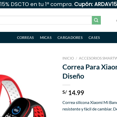
15% DSCTO en tu 1ª compra.
Cupón: ARDAV15
CORREAS
MICAS
CARGADORES
CASES
INICIO
/
ACCESORIOS SMART
Correa Para Xiaom
Añadir
Diseño
a la
lista
de
deseos
14.99
S/
Correa silicona Xiaomi Mi Band
resistente y fácil de cambiar.