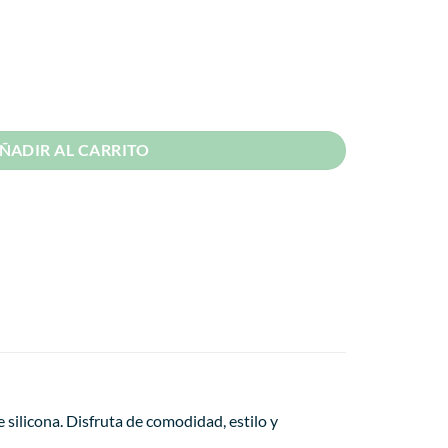
 Dualcolor 2 Diseño cantidad
ÑADIR AL CARRITO
silicona. Disfruta de comodidad, estilo y