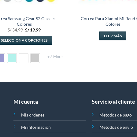
rea Samsung Gear S2 Classic
Correa Para Xiaomi Mi Band 5
Colores
Colores
El
El
S/
34.99
S/
19.99
precio
precio
LEER MÁS
original
actual
SELECCIONAR OPCIONES
era:
es:
S/ 34.99.
S/ 19.99.
Este
producto
+7 More
tiene
múltiples
variantes.
Las
opciones
se
Mi cuenta
Servicio al cliente
pueden
elegir
Mis ordenes
Metodos de pago
en
la
Mi información
Metodos de envío
página