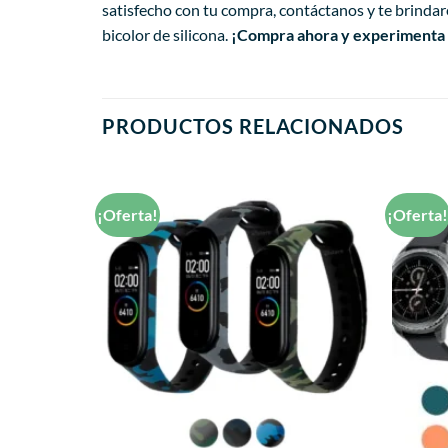
satisfecho con tu compra, contáctanos y te brinda
bicolor de silicona.
¡Compra ahora y experimenta l
PRODUCTOS RELACIONADOS
¡Oferta!
¡Oferta
Añadir
Añadir
a la
a la
lista de
lista de
deseos
deseos