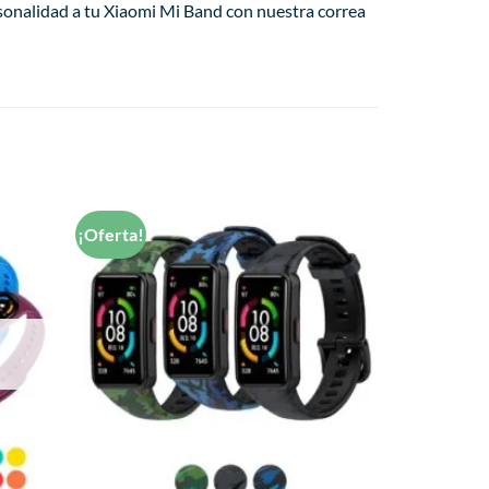
rsonalidad a tu Xiaomi Mi Band con nuestra correa
¡Oferta!
Añadir
Añadir
a la
a la
lista de
lista de
deseos
deseos