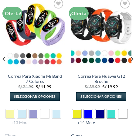
¡Oferta!
¡Oferta!
Añadir
Añadir
a la
a la
lista de
lista de
deseos
deseos
Correa Para Xiaomi Mi Band
Correa Para Huawei GT2
7 Colores
Broche
El
El
El
El
S/
24.99
S/
11.99
S/
39.99
S/
19.99
precio
precio
precio
precio
original
actual
original
actual
SELECCIONAR OPCIONES
SELECCIONAR OPCIONES
era:
es:
era:
es:
S/ 24.99.
S/ 11.99.
S/ 39.99.
S/ 19.99.
Este
Este
producto
producto
tiene
tiene
múltiples
múltiples
+13 More
+14 More
variantes.
variantes.
Clear
Clear
Las
Las