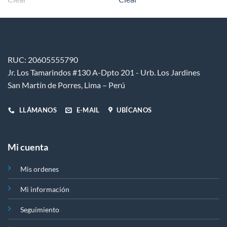
opciones
opciones
se
se
pueden
pueden
elegir
elegir
en
en
RUC: 20605555790
la
la
Jr. Los Tamarindos #130 A-Dpto 201 - Urb. Los Jardines
página
página
de
de
San Martín de Porres, Lima – Perú
producto
producto
LLÁMANOS
E-MAIL
UBÍCANOS
Mi cuenta
Mis ordenes
Mi información
Seguimiento