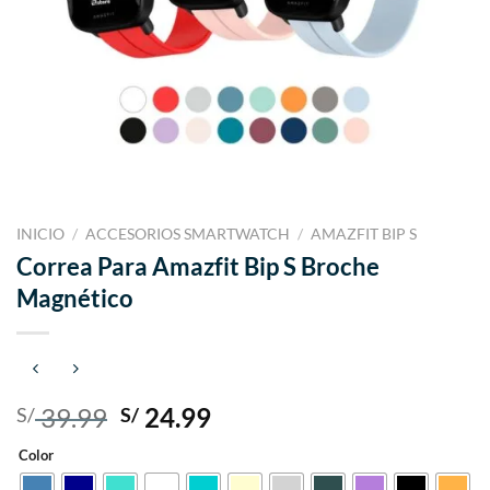
INICIO
/
ACCESORIOS SMARTWATCH
/
AMAZFIT BIP S
Correa Para Amazfit Bip S Broche
Magnético
El
El
39.99
24.99
S/
S/
precio
precio
Color
original
actual