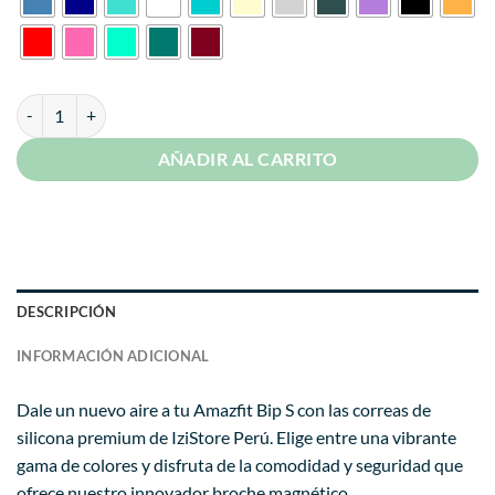
era:
es:
S/ 39.99.
S/ 24.99.
Correa Para Amazfit Bip S Broche Magnético cantidad
AÑADIR AL CARRITO
DESCRIPCIÓN
INFORMACIÓN ADICIONAL
Dale un nuevo aire a tu Amazfit Bip S con las correas de
silicona premium de IziStore Perú. Elige entre una vibrante
gama de colores y disfruta de la comodidad y seguridad que
ofrece nuestro innovador broche magnético.