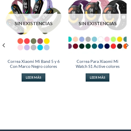
Añadir
Añadir
a la
a la
lista de
lista de
deseos
deseos
SIN EXISTENCIAS
SIN EXISTENCIAS
Correa Xiaomi Mi Band 5 y 6
Correa Para Xiaomi Mi
Con Marco Negro colores
Watch S1 Active colores
LEER MÁS
LEER MÁS
.