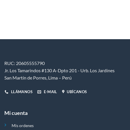
en
en
la
la
página
página
de
de
producto
producto
RUC: 20605555790
Jr. Los Tamarindos #130 A-Dpto 201 - Urb. Los Jardines
San Martín de Porres, Lima – Perú
LLÁMANOS
E-MAIL
UBÍCANOS
Mi cuenta
Mis ordenes