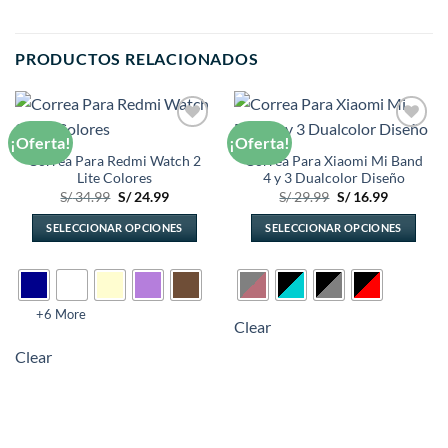
PRODUCTOS RELACIONADOS
¡Oferta!
¡Oferta!
Añadir
Añadir
a la
a la
Correa Para Redmi Watch 2
Correa Para Xiaomi Mi Band
lista de
lista de
Lite Colores
4 y 3 Dualcolor Diseño
deseos
deseos
El
El
El
El
S/
34.99
S/
24.99
S/
29.99
S/
16.99
precio
precio
precio
precio
original
actual
original
actual
SELECCIONAR OPCIONES
SELECCIONAR OPCIONES
era:
es:
era:
es:
S/ 34.99.
S/ 24.99.
S/ 29.99.
S/ 16.99.
Este
Este
producto
producto
tiene
tiene
múltiples
múltiples
+6 More
Clear
variantes.
variantes.
Clear
Las
Las
opciones
opciones
se
se
pueden
pueden
elegir
elegir