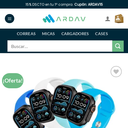
Saltar
15% DSCTO en tu 1ª compra.
Cupón: ARDAV15
al
contenido
CORREAS
MICAS
CARGADORES
CASES
Buscar
por:
¡Oferta!
Añadir
a la
lista
de
deseos