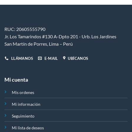
se
se
pueden
pueden
elegir
elegir
en
en
RUC: 20605555790
la
la
Jr. Los Tamarindos #130 A-Dpto 201 - Urb. Los Jardines
página
página
de
de
San Martín de Porres, Lima – Perú
producto
producto
LLÁMANOS
E-MAIL
UBÍCANOS
Mi cuenta
Mis ordenes
Mi información
Seguimiento
Mi lista de deseos