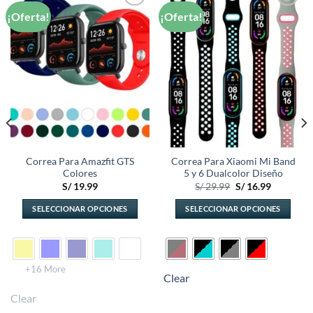
¡Oferta!
¡Oferta!
Añadir
Añadir
a la
a la
lista de
lista de
deseos
deseos
Correa Para Amazfit GTS
Correa Para Xiaomi Mi Band
Colores
5 y 6 Dualcolor Diseño
El
El
S/
19.99
S/
29.99
S/
16.99
precio
precio
original
actual
SELECCIONAR OPCIONES
SELECCIONAR OPCIONES
era:
es:
.
S/ 29.99.
S/ 16.99.
Este
Este
producto
producto
tiene
tiene
múltiples
múltiples
+16 More
Clear
variantes.
variantes.
Clear
Las
Las
opciones
opciones