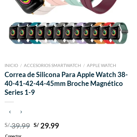
INICIO
/
ACCESORIOS SMARTWATCH
/
APPLE WATCH
Correa de Silicona Para Apple Watch 38-
40-41-42-44-45mm Broche Magnético
Series 1-9
El
El
39.99
29.99
S/
S/
precio
precio
Conector