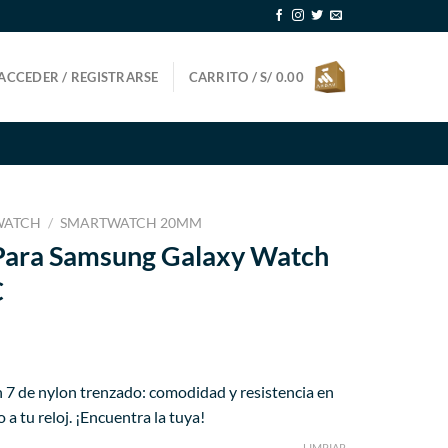
ACCEDER / REGISTRARSE
CARRITO /
S/
0.00
WATCH
/
SMARTWATCH 20MM
 Para Samsung Galaxy Watch
C
ecio
7 de nylon trenzado: comodidad y resistencia en
tual
 a tu reloj. ¡Encuentra la tuya!
LIMPIAR