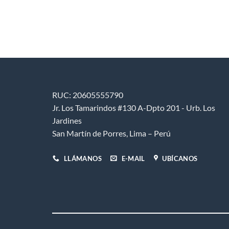
página
de
producto
RUC: 20605555790
Jr. Los Tamarindos #130 A-Dpto 201 - Urb. Los
Jardines
San Martín de Porres, Lima – Perú
LLÁMANOS
E-MAIL
UBÍCANOS