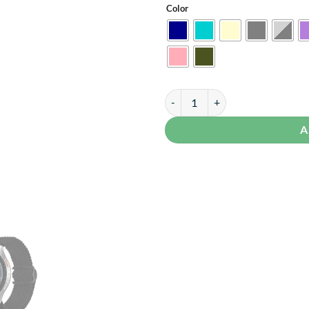
S/ 39.99.
S/ 
Color
Correa de Nylon Para Samsung G
A