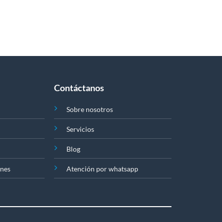
página
de
producto
Clear
Contáctanos
Sobre nosotros
Servicios
Blog
ones
Atención por whatsapp