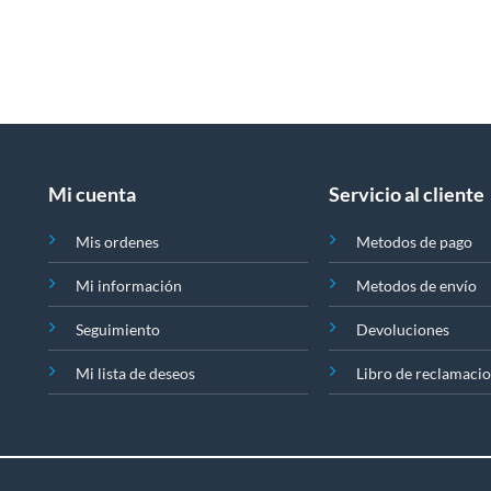
página
producto
de
producto
Mi cuenta
Servicio al cliente
Mis ordenes
Metodos de pago
Mi información
Metodos de envío
Seguimiento
Devoluciones
Mi lista de deseos
Libro de reclamaci