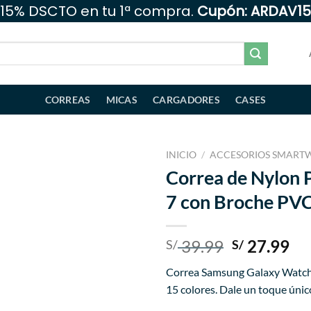
15% DSCTO en tu 1ª compra.
Cupón: ARDAV15
CORREAS
MICAS
CARGADORES
CASES
INICIO
/
ACCESORIOS SMART
Correa de Nylon
Añadir
7 con Broche PV
a la
lista
de
deseos
El
El
39.99
27.99
S/
S/
precio
pr
Correa Samsung Galaxy Watch 
original
ac
15 colores. Dale un toque único
era:
es: