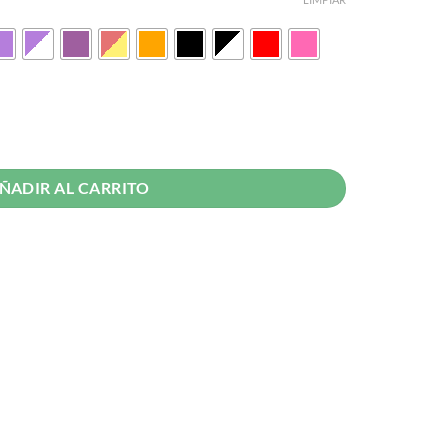
27.99.
alaxy Watch 7 con Broche PVC cantidad
ÑADIR AL CARRITO