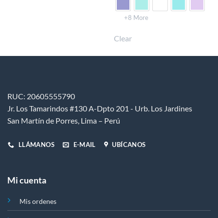
tiene
múltiples
+8 More
variantes.
Clear
Las
opciones
se
pueden
elegir
en
RUC: 20605555790
la
Jr. Los Tamarindos #130 A-Dpto 201 - Urb. Los Jardines
página
de
San Martín de Porres, Lima – Perú
producto
LLÁMANOS
E-MAIL
UBÍCANOS
Mi cuenta
Mis ordenes