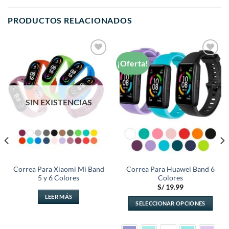
PRODUCTOS RELACIONADOS
¡Oferta!
Añadir
Añadir
a la
a la
lista de
lista de
deseos
deseos
SIN EXISTENCIAS
Correa Para Xiaomi Mi Band
Correa Para Huawei Band 6
5 y 6 Colores
Colores
S/
19.99
LEER MÁS
SELECCIONAR OPCIONES
.
Este
producto