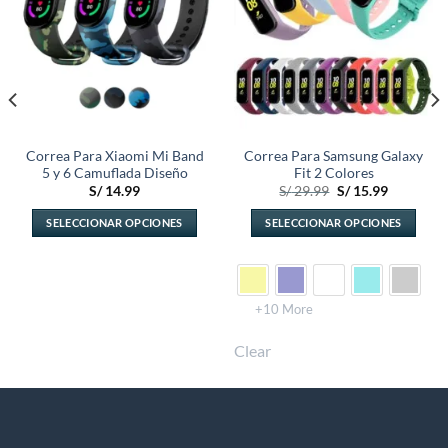
Correa Para Xiaomi Mi Band
Correa Para Samsung Galaxy
5 y 6 Camuflada Diseño
Fit 2 Colores
El
El
S/
14.99
S/
29.99
S/
15.99
precio
precio
original
actual
SELECCIONAR OPCIONES
SELECCIONAR OPCIONES
era:
es:
S/ 29.99.
S/ 15.99.
Este
Este
producto
producto
tiene
tiene
múltiples
múltiples
+10 More
variantes.
variantes.
Clear
Las
Las
opciones
opciones
se
se
pueden
pueden
elegir
elegir