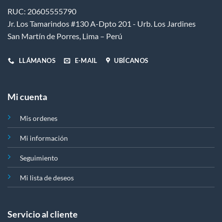
en
en
RUC: 20605555790
la
la
Jr. Los Tamarindos #130 A-Dpto 201 - Urb. Los Jardines
página
página
de
de
San Martín de Porres, Lima – Perú
producto
producto
LLÁMANOS
E-MAIL
UBÍCANOS
Mi cuenta
Mis ordenes
Mi información
Seguimiento
Mi lista de deseos
Servicio al cliente