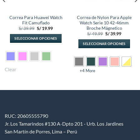
Correa Para Huawei Watch
Correa de Nylon Para Apple
Fit Camuflado
Watch Serie 10 42-46mm
Broche Mágnetico
El
El
S/
39.99
S/
19.99
precio
precio
El
El
S/
49.99
S/
39.99
original
actual
precio
precio
SELECCIONAR OPCIONES
era:
es:
original
actual
SELECCIONAR OPCIONES
S/ 39.99.
S/ 19.99.
Este
era:
es:
S/ 49.99.
S/ 39.99.
Este
producto
producto
tiene
tiene
múltiples
Clear
múltiples
+4 More
variantes.
variantes.
Las
Las
opciones
opciones
se
se
pueden
pueden
elegir
elegir
en
RUC: 20605555790
en
la
la
Jr. Los Tamarindos #130 A-Dpto 201 - Urb. Los Jardines
página
página
de
San Martín de Porres, Lima – Perú
de
producto