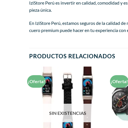
IziStore Perú es invertir en calidad, comodidad y 
pieza única.
En IziStore Perú, estamos seguros de la calidad de 
cuero premium puede hacer en tu experiencia con
PRODUCTOS RELACIONADOS
¡Oferta!
¡Oferta
Añadir
Añadir
a la
a la
lista de
lista de
deseos
deseos
AS
SIN EXISTENCIAS