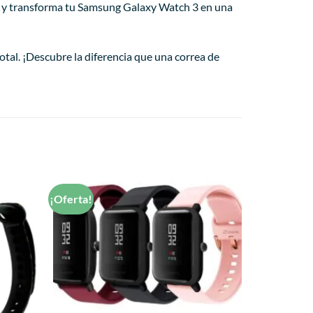
ncia y transforma tu Samsung Galaxy Watch 3 en una
otal. ¡Descubre la diferencia que una correa de
¡Oferta!
Añadir
Añadir
a la
a la
lista de
lista de
deseos
deseos