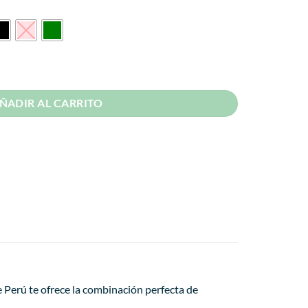
34.99.
laxy Watch 3 Magnético cantidad
ÑADIR AL CARRITO
 Perú te ofrece la combinación perfecta de