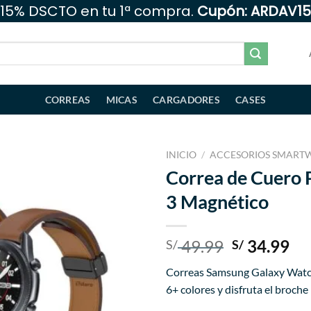
15% DSCTO en tu 1ª compra.
Cupón: ARDAV15
CORREAS
MICAS
CARGADORES
CASES
INICIO
/
ACCESORIOS SMART
Correa de Cuero
Añadir
3 Magnético
a la
lista
de
deseos
El
El
49.99
34.99
S/
S/
precio
pr
Correas Samsung Galaxy Watch 
original
ac
6+ colores y disfruta el broch
era:
es: