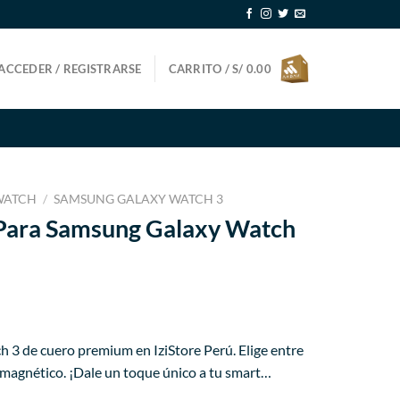
ACCEDER / REGISTRARSE
CARRITO /
S/
0.00
WATCH
/
SAMSUNG GALAXY WATCH 3
 Para Samsung Galaxy Watch
ecio
3 de cuero premium en IziStore Perú. Elige entre
tual
e magnético. ¡Dale un toque único a tu smart…