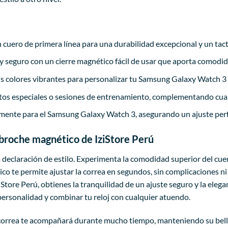
cuero de primera línea para una durabilidad excepcional y un tact
y seguro con un cierre magnético fácil de usar que aporta comodida
is colores vibrantes para personalizar tu Samsung Galaxy Watch 3 y
entos especiales o sesiones de entrenamiento, complementando cua
mente para el Samsung Galaxy Watch 3, asegurando un ajuste perf
n broche magnético de IziStore Perú
 declaración de estilo. Experimenta la comodidad superior del cu
o te permite ajustar la correa en segundos, sin complicaciones ni 
tore Perú, obtienes la tranquilidad de un ajuste seguro y la elega
personalidad y combinar tu reloj con cualquier atuendo.
 correa te acompañará durante mucho tiempo, manteniendo su bellez