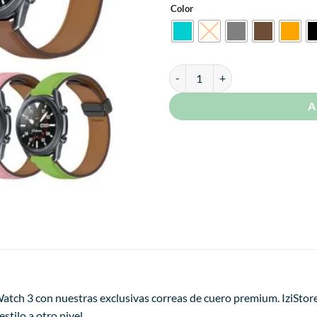
S/ 49.99.
S/ 
Color
Correa de Cuero Para Samsung Ga
A
atch 3 con nuestras exclusivas correas de cuero premium. IziStore
stilo a otro nivel.