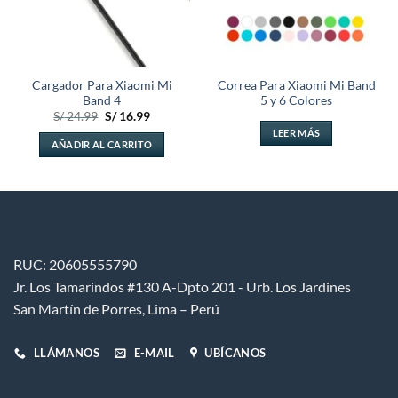
Cargador Para Xiaomi Mi
Correa Para Xiaomi Mi Band
Band 4
5 y 6 Colores
El
El
S/
24.99
S/
16.99
precio
precio
LEER MÁS
original
actual
AÑADIR AL CARRITO
era:
es:
.
S/ 24.99.
S/ 16.99.
RUC: 20605555790
Jr. Los Tamarindos #130 A-Dpto 201 - Urb. Los Jardines
San Martín de Porres, Lima – Perú
LLÁMANOS
E-MAIL
UBÍCANOS