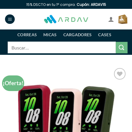
Saltar
15% DSCTO en tu 1ª compra.
Cupón: ARDAV15
al
contenido
CORREAS
MICAS
CARGADORES
CASES
Buscar
por:
¡Oferta!
Añadir
a la
lista
de
deseos