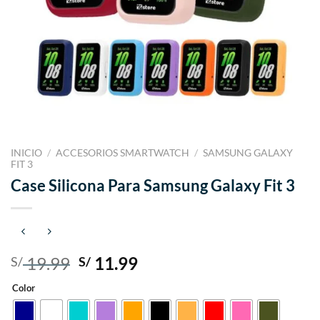
INICIO
/
ACCESORIOS SMARTWATCH
/
SAMSUNG GALAXY
FIT 3
Case Silicona Para Samsung Galaxy Fit 3
El
El
19.99
11.99
S/
S/
precio
precio
Color
original
actual
era:
es: