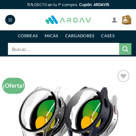
Saltar
15% DSCTO en tu 1ª compra.
Cupón: ARDAV15
al
contenido
CORREAS
MICAS
CARGADORES
CASES
Buscar
por:
¡Oferta!
Añadir
a la
lista
de
deseos