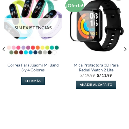
¡Oferta!
Añadir
Añadir
a la
a la
lista de
lista de
deseos
deseos
SIN EXISTENCIAS
Correa Para Xiaomi Mi Band
Mica Protectora 3D Para
3 y 4 Colores
Redmi Watch 2 Lite
El
El
S/
19.99
S/
11.99
precio
precio
LEER MÁS
original
actual
AÑADIR AL CARRITO
era:
es:
.
S/ 19.99.
S/ 11.99.