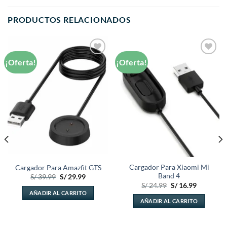
PRODUCTOS RELACIONADOS
¡Oferta!
¡Oferta!
Añadir
Añadir
a la
a la
lista de
lista de
deseos
deseos
Cargador Para Xiaomi Mi
Cargador Para Amazfit GTS
Band 4
El
El
S/
39.99
S/
29.99
precio
precio
El
El
S/
24.99
S/
16.99
original
actual
precio
precio
AÑADIR AL CARRITO
era:
es:
original
actual
AÑADIR AL CARRITO
S/ 39.99.
S/ 29.99.
era:
es:
.
S/ 24.99.
S/ 16.99.