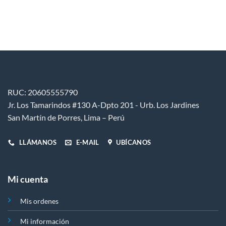
producto
tiene
múltiples
variantes.
Las
opciones
se
pueden
elegir
RUC: 20605555790
en
Jr. Los Tamarindos #130 A-Dpto 201 - Urb. Los Jardines
la
San Martín de Porres, Lima – Perú
página
de
producto
LLÁMANOS
E-MAIL
UBÍCANOS
Mi cuenta
Mis ordenes
Mi información