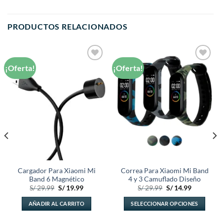
PRODUCTOS RELACIONADOS
¡Oferta!
¡Oferta!
Añadir
Añadir
a la
a la
lista de
lista de
deseos
deseos
Cargador Para Xiaomi Mi
Correa Para Xiaomi Mi Band
Band 6 Magnético
4 y 3 Camuflado Diseño
El
El
El
El
S/
29.99
S/
19.99
S/
29.99
S/
14.99
precio
precio
precio
precio
original
actual
original
actual
AÑADIR AL CARRITO
SELECCIONAR OPCIONES
era:
es:
era:
es:
.
S/ 29.99.
S/ 19.99.
S/ 29.99.
S/ 14.99.
Este