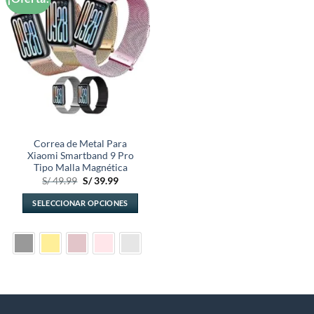
a la
lista de
deseos
Correa de Metal Para
Xiaomi Smartband 9 Pro
Tipo Malla Magnética
El
El
S/
49.99
S/
39.99
precio
precio
original
actual
SELECCIONAR OPCIONES
era:
es:
S/ 49.99.
S/ 39.99.
Este
producto
tiene
múltiples
variantes.
Las
opciones