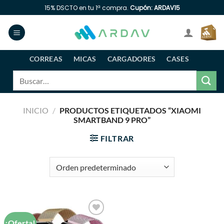
Saltar
15% DSCTO en tu 1ª compra.
Cupón: ARDAV15
al
contenido
CORREAS
MICAS
CARGADORES
CASES
Buscar
por:
INICIO
/
PRODUCTOS ETIQUETADOS “XIAOMI
SMARTBAND 9 PRO”
FILTRAR
¡Oferta!
Añadir