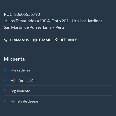
se
pueden
RUC: 20605555790
elegir
en
Jr. Los Tamarindos #130 A-Dpto 201 - Urb. Los Jardines
la
San Martín de Porres, Lima – Perú
página
de
LLÁMANOS
E-MAIL
UBÍCANOS
producto
Mi cuenta
Mis ordenes
Mi información
Seguimiento
Mi lista de deseos