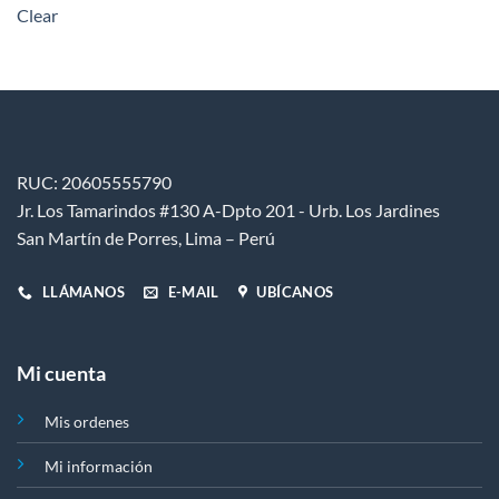
Clear
Las
opciones
se
pueden
elegir
en
la
página
RUC: 20605555790
de
Jr. Los Tamarindos #130 A-Dpto 201 - Urb. Los Jardines
producto
San Martín de Porres, Lima – Perú
LLÁMANOS
E-MAIL
UBÍCANOS
Mi cuenta
Mis ordenes
Mi información