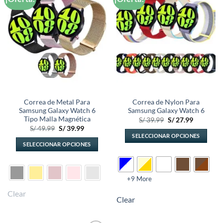
a la
a la
lista de
lista de
deseos
deseos
Correa de Metal Para
Correa de Nylon Para
Samsung Galaxy Watch 6
Samsung Galaxy Watch 6
Tipo Malla Magnética
El
El
S/
39.99
S/
27.99
precio
precio
El
El
S/
49.99
S/
39.99
original
actual
precio
precio
SELECCIONAR OPCIONES
era:
es:
original
actual
SELECCIONAR OPCIONES
S/ 39.99.
S/ 27.99.
Este
era:
es:
S/ 49.99.
S/ 39.99.
Este
producto
producto
tiene
tiene
múltiples
+9 More
múltiples
variantes.
Clear
variantes.
Clear
Las
Las
opciones
opciones
se