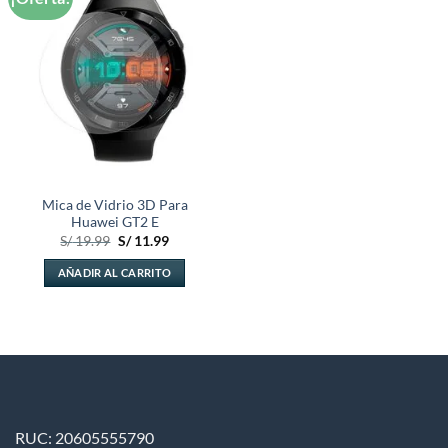
a la
lista de
deseos
Mica de Vidrio 3D Para
Huawei GT2 E
El
El
S/
19.99
S/
11.99
precio
precio
original
actual
AÑADIR AL CARRITO
era:
es:
S/ 19.99.
S/ 11.99.
RUC: 20605555790