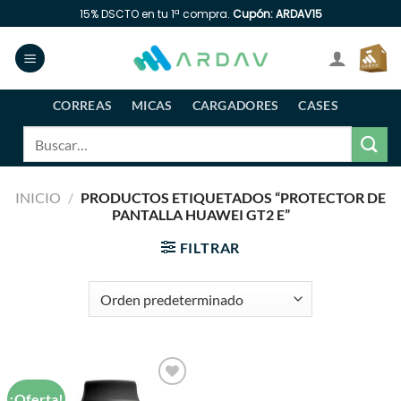
Saltar
15% DSCTO en tu 1ª compra.
Cupón: ARDAV15
al
contenido
CORREAS
MICAS
CARGADORES
CASES
Buscar
por:
INICIO
/
PRODUCTOS ETIQUETADOS “PROTECTOR DE
PANTALLA HUAWEI GT2 E”
FILTRAR
¡Oferta!
Añadir