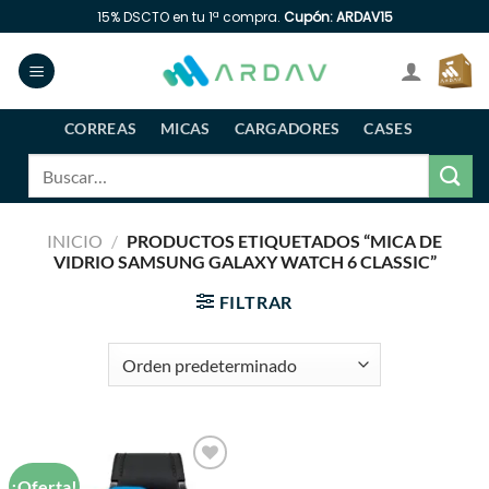
Saltar
15% DSCTO en tu 1ª compra.
Cupón: ARDAV15
al
contenido
CORREAS
MICAS
CARGADORES
CASES
Buscar
por:
INICIO
/
PRODUCTOS ETIQUETADOS “MICA DE
VIDRIO SAMSUNG GALAXY WATCH 6 CLASSIC”
FILTRAR
¡Oferta!
Añadir