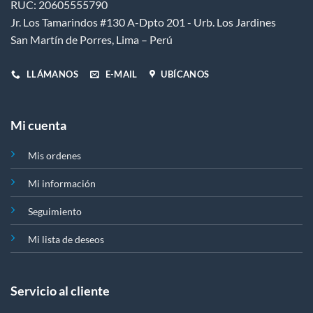
RUC: 20605555790
se
Jr. Los Tamarindos #130 A-Dpto 201 - Urb. Los Jardines
pueden
elegir
San Martín de Porres, Lima – Perú
en
la
LLÁMANOS
E-MAIL
UBÍCANOS
página
de
producto
Mi cuenta
Mis ordenes
Mi información
Seguimiento
Mi lista de deseos
Servicio al cliente