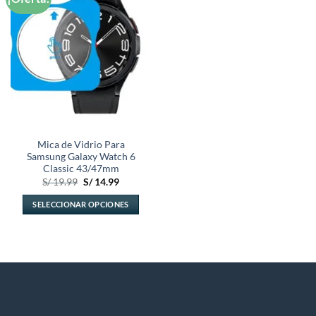
a la
lista de
deseos
Mica de Vidrio Para
Samsung Galaxy Watch 6
Classic 43/47mm
El
El
S/
19.99
S/
14.99
precio
precio
original
actual
SELECCIONAR OPCIONES
era:
es:
S/ 19.99.
S/ 14.99.
Este
producto
tiene
múltiples
variantes.
Las
opciones