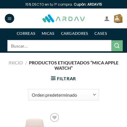
Saltar
15% DSCTO en tu 1ª compra.
Cupón: ARDAV15
al
contenido
CORREAS
MICAS
CARGADORES
CASES
Buscar
por:
INICIO
/
PRODUCTOS ETIQUETADOS “MICA APPLE
WATCH”
FILTRAR
Añadir