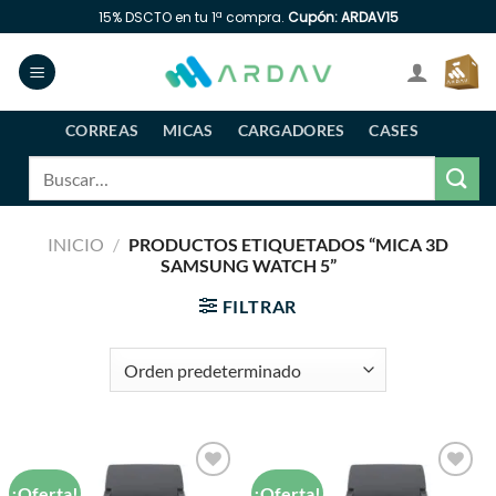
Saltar
15% DSCTO en tu 1ª compra.
Cupón: ARDAV15
al
contenido
CORREAS
MICAS
CARGADORES
CASES
Buscar
por:
INICIO
/
PRODUCTOS ETIQUETADOS “MICA 3D
SAMSUNG WATCH 5”
FILTRAR
¡Oferta!
¡Oferta!
Añadir
Añadir