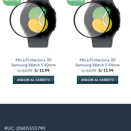
a la
a la
lista de
lista de
deseos
deseos
Mica Protectora 3D
Mica Protectora 3D
Samsung Watch 5 40mm
Samsung Watch 5 44mm
El
El
El
El
S/
23.99
S/
11.99
S/
23.99
S/
11.99
precio
precio
precio
precio
original
actual
original
actual
AÑADIR AL CARRITO
AÑADIR AL CARRITO
era:
es:
era:
es:
S/ 23.99.
S/ 11.99.
S/ 23.99.
S/ 11.99.
RUC: 20605555790