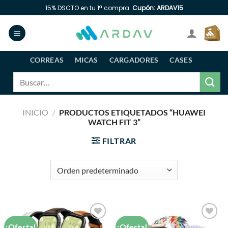
Saltar
15% DSCTO en tu 1ª compra.
Cupón: ARDAV15
al
contenido
CORREAS
MICAS
CARGADORES
CASES
Buscar
por:
INICIO
/
PRODUCTOS ETIQUETADOS “HUAWEI
WATCH FIT 3”
FILTRAR
¡Oferta!
¡Oferta!
Añadir
Añadir