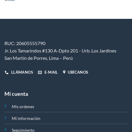
opciones
se
pueden
elegir
en
la
página
RUC: 20605555790
de
Jr. Los Tamarindos #130 A-Dpto 201 - Urb. Los Jardines
producto
San Martín de Porres, Lima – Perú
LLÁMANOS
E-MAIL
UBÍCANOS
Mi cuenta
Mis ordenes
Mi información
Seguimiento