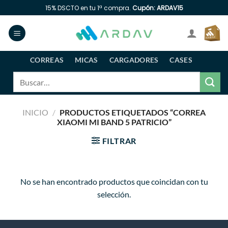
Saltar
15% DSCTO en tu 1ª compra.
Cupón: ARDAV15
al
contenido
CORREAS
MICAS
CARGADORES
CASES
Buscar
por:
INICIO
/
PRODUCTOS ETIQUETADOS “CORREA
XIAOMI MI BAND 5 PATRICIO”
FILTRAR
No se han encontrado productos que coincidan con tu
selección.