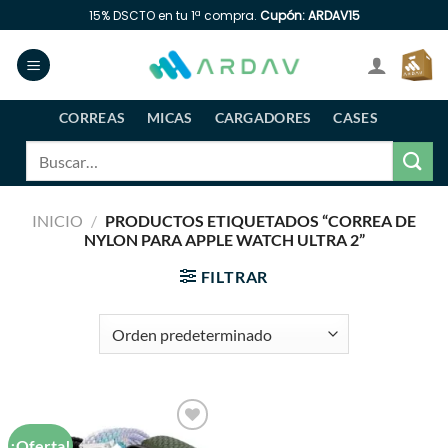
Saltar
15% DSCTO en tu 1ª compra.
Cupón: ARDAV15
al
contenido
CORREAS
MICAS
CARGADORES
CASES
Buscar
por:
INICIO
/
PRODUCTOS ETIQUETADOS “CORREA DE
NYLON PARA APPLE WATCH ULTRA 2”
FILTRAR
¡Oferta!
Añadir