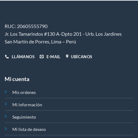
se
pueden
elegir
en
RUC: 20605555790
la
Jr. Los Tamarindos #130 A-Dpto 201 - Urb. Los Jardines
página
San Martín de Porres, Lima – Perú
de
producto
LLÁMANOS
E-MAIL
UBÍCANOS
Mi cuenta
Mis ordenes
Mi información
Seguimiento
Mi lista de deseos