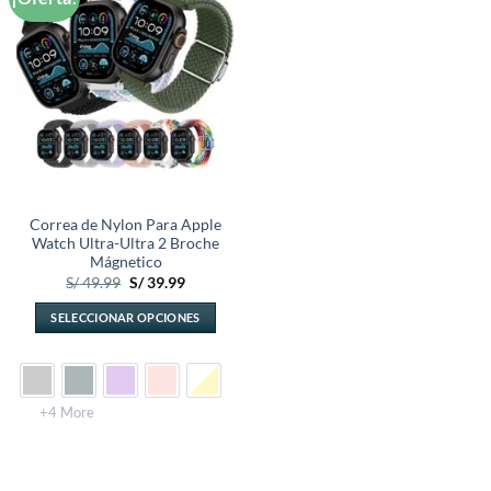
a la
lista de
deseos
Correa de Nylon Para Apple
Watch Ultra-Ultra 2 Broche
Mágnetico
El
El
S/
49.99
S/
39.99
precio
precio
original
actual
SELECCIONAR OPCIONES
era:
es:
S/ 49.99.
S/ 39.99.
Este
producto
tiene
múltiples
+4 More
variantes.
Las
opciones