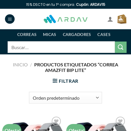
Saltar
15% DSCTO en tu 1ª compra.
Cupón: ARDAV15
al
contenido
CORREAS
MICAS
CARGADORES
CASES
Buscar
por:
INICIO
/
PRODUCTOS ETIQUETADOS “CORREA
AMAZFIT BIP LITE”
FILTRAR
¡Oferta!
¡Oferta!
Añadir
Añadir