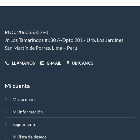
pueden
pueden
elegir
elegir
en
en
la
la
página
página
RUC: 20605555790
de
de
Jr. Los Tamarindos #130 A-Dpto 201 - Urb. Los Jardines
producto
producto
San Martín de Porres, Lima – Perú
LLÁMANOS
E-MAIL
UBÍCANOS
Mi cuenta
Mis ordenes
Mi información
Seguimiento
Mi lista de deseos