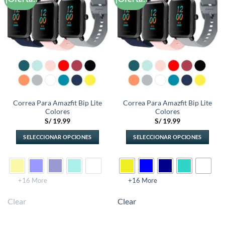
a la
a la
lista de
lista de
deseos
deseos
Correa Para Amazfit Bip Lite
Correa Para Amazfit Bip Lite
Colores
Colores
S/
19.99
S/
19.99
SELECCIONAR OPCIONES
SELECCIONAR OPCIONES
Este
Este
producto
producto
tiene
tiene
múltiples
múltiples
+16 More
+16 More
variantes.
variantes.
Clear
Clear
Las
Las
opciones
opciones
se
se