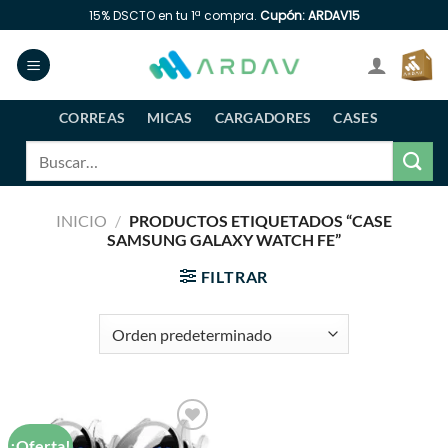
Saltar
15% DSCTO en tu 1ª compra.
Cupón: ARDAV15
al
contenido
CORREAS
MICAS
CARGADORES
CASES
Buscar
por:
INICIO
/
PRODUCTOS ETIQUETADOS “CASE
SAMSUNG GALAXY WATCH FE”
FILTRAR
¡Oferta!
Añadir