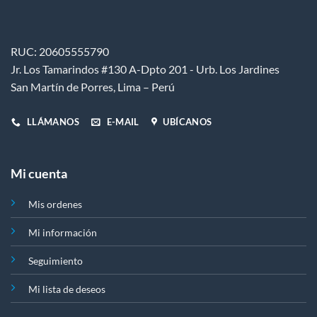
pueden
elegir
en
RUC: 20605555790
la
Jr. Los Tamarindos #130 A-Dpto 201 - Urb. Los Jardines
página
de
San Martín de Porres, Lima – Perú
producto
LLÁMANOS
E-MAIL
UBÍCANOS
Mi cuenta
Mis ordenes
Mi información
Seguimiento
Mi lista de deseos