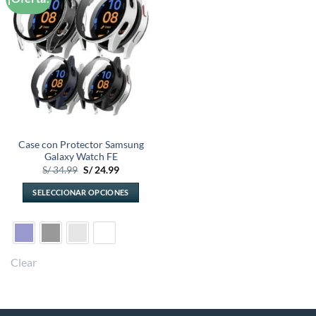
a la
lista de
deseos
Case con Protector Samsung
Galaxy Watch FE
El
El
S/
34.99
S/
24.99
precio
precio
original
actual
SELECCIONAR OPCIONES
era:
es:
S/ 34.99.
S/ 24.99.
Este
producto
tiene
múltiples
Clear
variantes.
Las
opciones
se